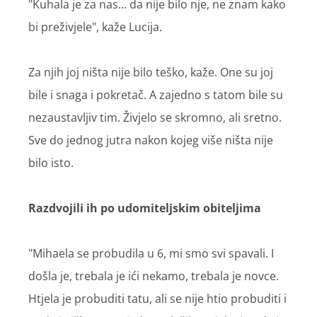
"Kuhala je za nas... da nije bilo nje, ne znam kako
bi preživjele", kaže Lucija.
Za njih joj ništa nije bilo teško, kaže. One su joj
bile i snaga i pokretač. A zajedno s tatom bile su
nezaustavljiv tim. Živjelo se skromno, ali sretno.
Sve do jednog jutra nakon kojeg više ništa nije
bilo isto.
Razdvojili ih po udomiteljskim obiteljima
"Mihaela se probudila u 6, mi smo svi spavali. I
došla je, trebala je ići nekamo, trebala je novce.
Htjela je probuditi tatu, ali se nije htio probuditi i