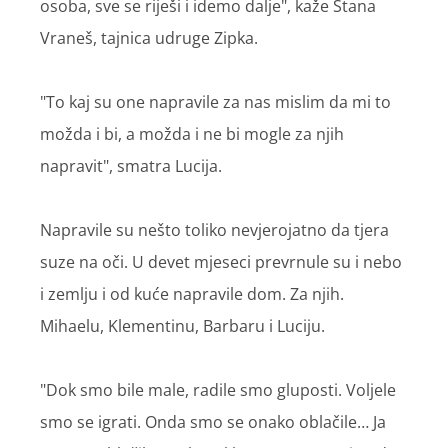
osoba, sve se riješi i idemo dalje", kaže Stana
Vraneš, tajnica udruge Zipka.
"To kaj su one napravile za nas mislim da mi to
možda i bi, a možda i ne bi mogle za njih
napravit", smatra Lucija.
Napravile su nešto toliko nevjerojatno da tjera
suze na oči. U devet mjeseci prevrnule su i nebo
i zemlju i od kuće napravile dom. Za njih.
Mihaelu, Klementinu, Barbaru i Luciju.
"Dok smo bile male, radile smo gluposti. Voljele
smo se igrati. Onda smo se onako oblačile… Ja