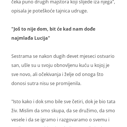
čeka puno drugih majstora koji slijede iza njega",
opisala je poteškoće tajnica udruge.
"Još to nije dom, bit će kad nam dođe
najmlađa Lucija"
Sestrama se nakon dugih devet mjeseci ostvario
san, ušle su u svoju obnovljenu kuću u kojoj je
sve novo, ali očekivanja i želje od onoga što
donosi sutra nisu se promijenila.
"Isto kako i dok smo bile sve četiri, dok je bio tata
živ. Mislim da smo skupa, da se družimo, da smo
vesele i da se igramo i razgovaramo o svemu i