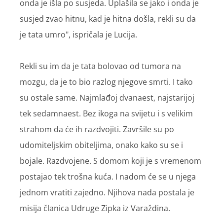
onda je išla po susjeda. Uplašila se jako i onda je
susjed zvao hitnu, kad je hitna došla, rekli su da
je tata umro", ispričala je Lucija.
Rekli su im da je tata bolovao od tumora na
mozgu, da je to bio razlog njegove smrti. I tako
su ostale same. Najmlađoj dvanaest, najstarijoj
tek sedamnaest. Bez ikoga na svijetu i s velikim
strahom da će ih razdvojiti. Završile su po
udomiteljskim obiteljima, onako kako su se i
bojale. Razdvojene. S domom koji je s vremenom
postajao tek trošna kuća. I nadom će se u njega
jednom vratiti zajedno. Njihova nada postala je
misija članica Udruge Zipka iz Varaždina.