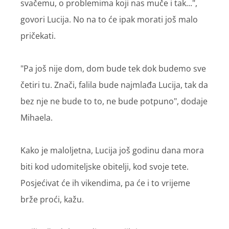
svačemu, o problemima koji nas muče i tak...",
govori Lucija. No na to će ipak morati još malo
pričekati.
"Pa još nije dom, dom bude tek dok budemo sve
četiri tu. Znači, falila bude najmlađa Lucija, tak da
bez nje ne bude to to, ne bude potpuno", dodaje
Mihaela.
Kako je maloljetna, Lucija još godinu dana mora
biti kod udomiteljske obitelji, kod svoje tete.
Posjećivat će ih vikendima, pa će i to vrijeme
brže proći, kažu.