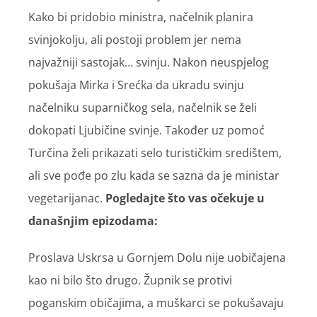
Kako bi pridobio ministra, načelnik planira
svinjokolju, ali postoji problem jer nema
najvažniji sastojak… svinju. Nakon neuspjelog
pokušaja Mirka i Srećka da ukradu svinju
načelniku suparničkog sela, načelnik se želi
dokopati Ljubičine svinje. Također uz pomoć
Turčina želi prikazati selo turističkim središtem,
ali sve pođe po zlu kada se sazna da je ministar
vegetarijanac.
Pogledajte što vas očekuje u
današnjim epizodama:
Proslava Uskrsa u Gornjem Dolu nije uobičajena
kao ni bilo što drugo. Župnik se protivi
poganskim običajima, a muškarci se pokušavaju