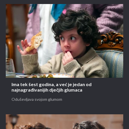
Ima tek šest godina, a već je jedan od
najnagrađivanijih dječjih glumaca
Oduševljava svojom glumom