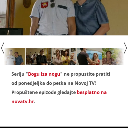
Seriju "
Bogu iza nogu
" ne propustite pratiti
od ponedjeljka do petka na Novoj TV!
Propuštene epizode gledajte
besplatno na
novatv.hr
.