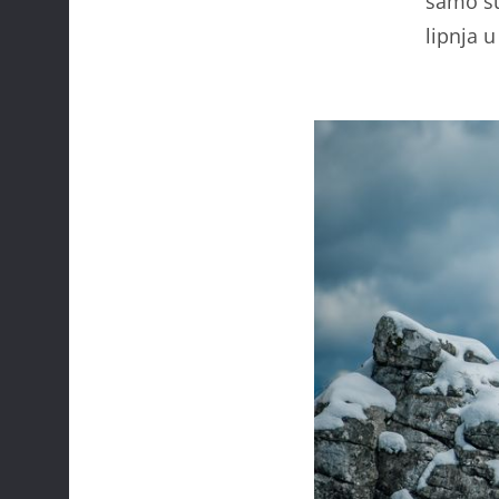
samo su
lipnja 