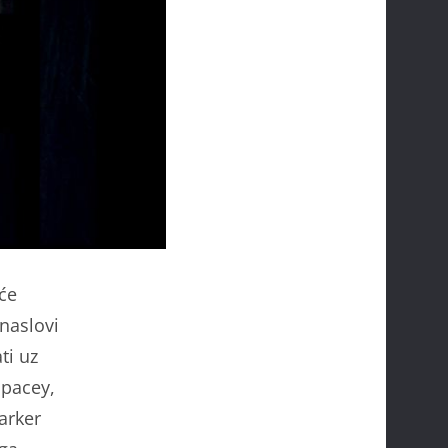
će
 naslovi
ti uz
Spacey,
arker