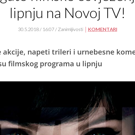
lipnju na Novoj TV!
30.5.2018 / 16:07 / Zanimljivosti
KOMENTARI
e akcije, napeti trileri i urnebesne kom
su filmskog programa u lipnju