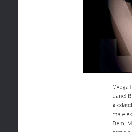
Ovoga l
dane! B
gledatel
male ek
Demi Mo