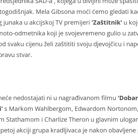
redsjednika SAD-a , kojega u divljini može spasiti
stogodišnjak. Mela Gibsona moći ćemo gledati ka
 junaka u akcijskoj TV premijeri
'Zaštitnik'
u ko
moto-odmetnika koji je svojevremeno gulio u zatv
d svaku cijenu želi zaštititi svoju djevojčicu i na
 pravu stvar.
neće nedostajati ni u nagrađivanom filmu
'Dobar
i'
s Markom Wahlbergom, Edwardom Nortonom
m Stathamom i Charlize Theron u glavnim uloga
petoj akciji grupa kradljivaca je nakon obavljene 