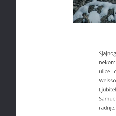
Sjajno
nekomp
ulice L
Weisso
Ljubitel
Samuel
radnje,