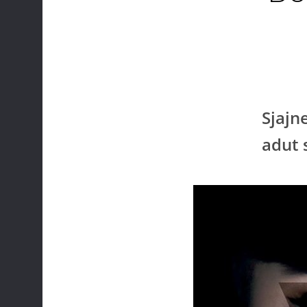
Sjajn
adut 