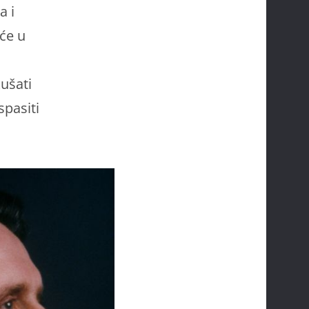
a i
 će u
ušati
spasiti