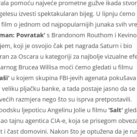
irala pomoću najveće prometne gužve ikada stvo
elesu izvesti spektakularan bijeg. U lipnju ćemo
 i film o jednom od najpopularnijih junaka svih v
man: Povratak'
s Brandonom Routhom i Kevin
em, koji je osvojio čak pet nagrada Saturn i bio
an za Oscara u kategoriji za najbolje vizualne ef
arnog Brucea Willisa moći ćemo gledati u filmu
aši'
u kojem skupina FBI-jevih agenata pokušava
ti veliku pljačku banke, a tada postaje jasno da se 
 većih razmjera nego što su isprva pretpostavili.
odsku ljepoticu Angelinu Jolie u filmu
'Salt'
gled
ao tajnu agentica CIA-e, koja se prisegom obvez
 i čast domovini. Nakon što je optužena da je ru