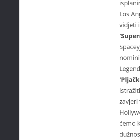
isplan
Los Ang
vidjeti
'Super
Spaceyj
nominir
Legend
'Pljačk
istraži
zavjeri
Hollywo
ćemo k
dužnost