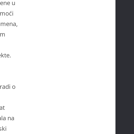
rene u
 moći
remena,
om
ekte.
radi o
at
ala na
ski