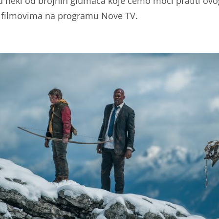
 neki od brojnih glumaca koje ćemo moći pratiti ov
u filmovima na programu Nove TV.