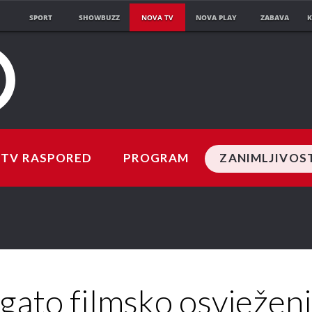
SPORT
SHOWBUZZ
NOVA TV
NOVA PLAY
ZABAVA
K
TV RASPORED
PROGRAM
ZANIMLJIVOS
gato filmsko osvježenj