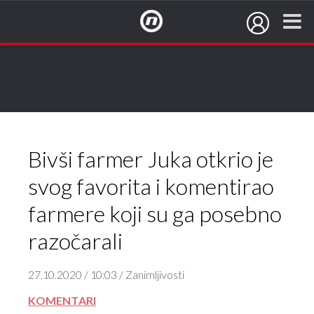
NovaTV.hr
Bivši farmer Juka otkrio je
svog favorita i komentirao
farmere koji su ga posebno
razočarali
27.10.2020 / 10:03 / Zanimljivosti
KOMENTARI