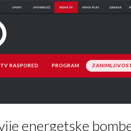
SPORT
SHOWBUZZ
NOVA TV
NOVA PLAY
ZABAVA
K
TV RASPORED
PROGRAM
ZANIMLJIVOS
vije energetske bombe