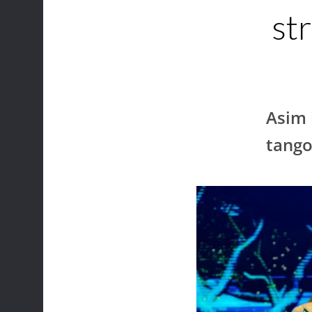
st
Asim 
tango