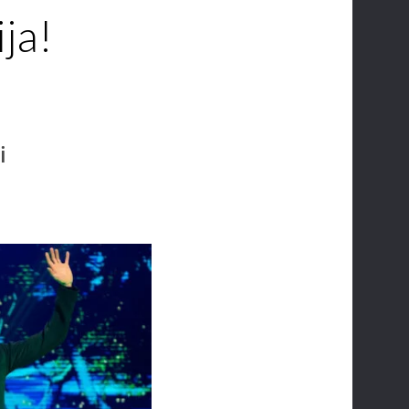
ja!
i