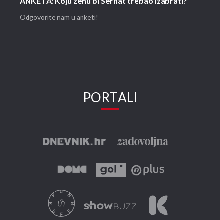
ANKETA: Koju ženu bi Serhat trebao izabrati?
Odgovorite nam u anketi!
PORTALI