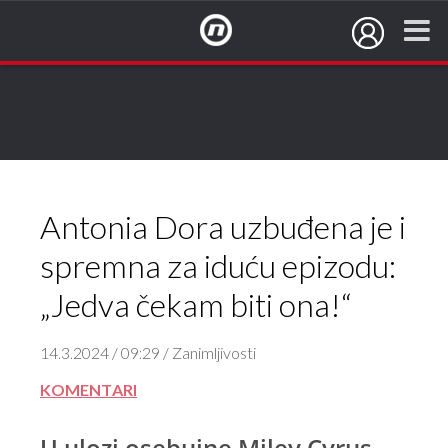
NovaTV.hr
Antonia Dora uzbuđena je i
spremna za iduću epizodu:
„Jedva čekam biti ona!“
14.3.2024 / 09:29 / Zanimljivosti
KOMENTARI
U ulozi osebujne Miley Cyrus