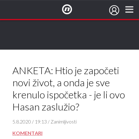
NovaTV.hr
ANKETA: Htio je započeti
novi život, a onda je sve
krenulo ispočetka - je li ovo
Hasan zaslužio?
5.8.2020 / 19:13 / Zanimljivosti
KOMENTARI