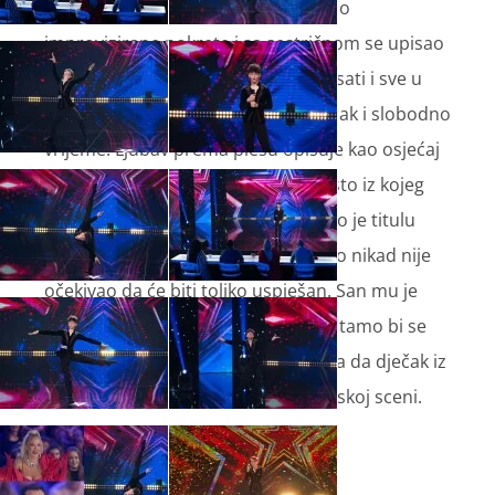
godina nakon što je kod kuće izvodio
improvizirane pokrete i sa sestričnom se upisao
na ples. Pleše skoro svaki dan po 6 sati i sve u
njegovom životu se vrti oko plesa, čak i slobodno
vrijeme. Ljubav prema plesu opisuje kao osjećaj
slobode, to je njegovo sigurno mjesto iz kojeg
crpi najviše samopouzdanja. Osvojio je titulu
svjetskog prvaka u jazz kategoriji, no nikad nije
očekivao da će biti toliko uspješan. San mu je
doći do Hollywooda, ali osim plesa, tamo bi se
okušao i u glumi. Želi pokazati svima da dječak iz
malog mjesta može uspjeti na svjetskoj sceni.