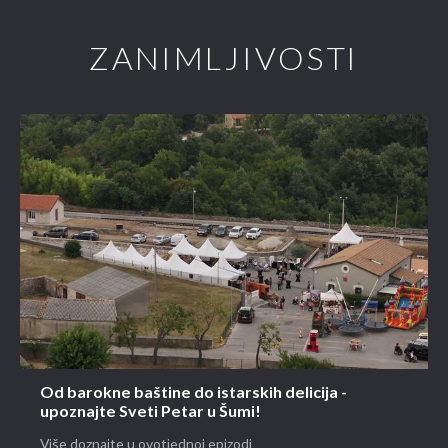
ZANIMLJIVOSTI
Od barokne baštine do istarskih delicija -
upoznajte Sveti Petar u Šumi!
Više doznajte u ovotjednoj epizodi