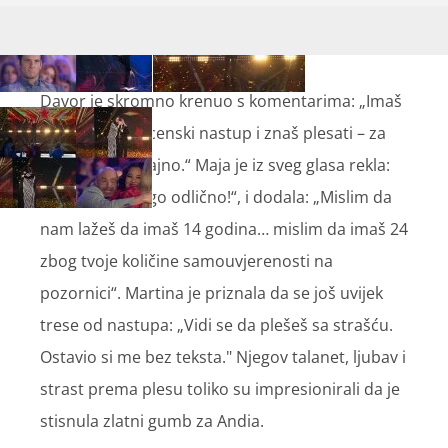
Davor je skromno krenuo s komentarima: „Imaš
muzikalnost, scenski nastup i znaš plesati – za
mene je bilo sjajno.“ Maja je iz sveg glasa rekla:
„Bilo je više nego odlično!“, i dodala: „Mislim da
nam lažeš da imaš 14 godina… mislim da imaš 24
zbog tvoje količine samouvjerenosti na
pozornici“. Martina je priznala da se još uvijek
trese od nastupa: „Vidi se da plešeš sa strašću.
Ostavio si me bez teksta." Njegov talanet, ljubav i
strast prema plesu toliko su impresionirali da je
stisnula zlatni gumb za Andia.