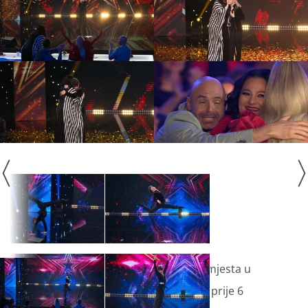
Andi je 14-godišnji dječak iz malog mjesta u
Makedoniji. Plesom se počeo baviti prije 6