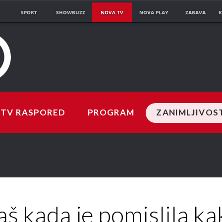
SPORT
SHOWBUZZ
NOVA TV
NOVA PLAY
ZABAVA
K
TV RASPORED
PROGRAM
ZANIMLJIVOS
aš kada je pomislila ka