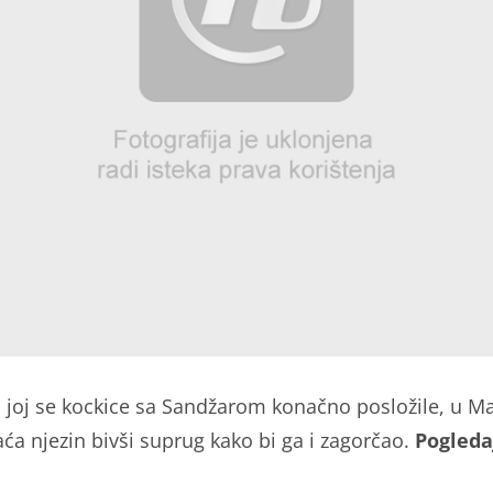
 joj se kockice sa Sandžarom konačno posložile, u Ma
aća njezin bivši suprug kako bi ga i zagorčao.
Pogleda