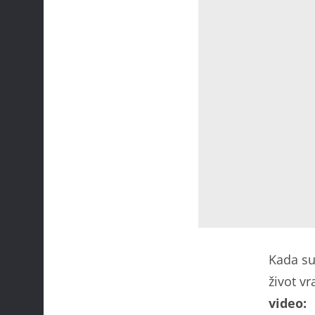
Kada su
život vr
video: