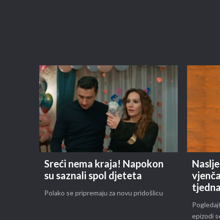
Sreći nema kraja! Napokon
Naslje
su saznali spol djeteta
vjenča
tjedn
Polako se pripremaju za novu pridošlicu
Pogledajt
epizodi s