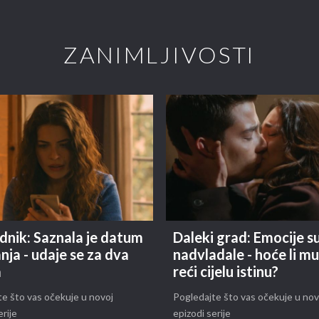
ZANIMLJIVOSTI
dnik: Saznala je datum
Daleki grad: Emocije s
nja - udaje se za dva
nadvladale - hoće li m
a
reći cijelu istinu?
e što vas očekuje u novoj
Pogledajte što vas očekuje u nov
erije
epizodi serije