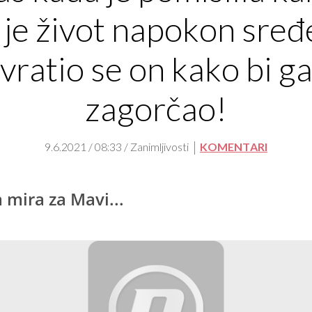
j je život napokon sređ
vratio se on kako bi g
zagorčao!
9.6.2021 / 08:33 / Zanimljivosti
KOMENTARI
mira za Mavi...