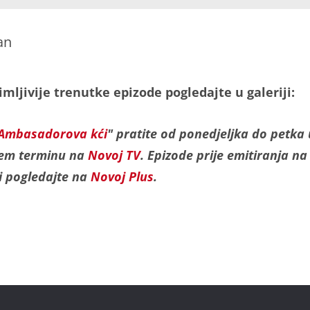
an
mljivije trenutke epizode pogledajte u galeriji:
Ambasadorova kći
" pratite od ponedjeljka do petka 
jem terminu na
Novoj TV
. Epizode prije emitiranja na
ji pogledajte na
Novoj Plus
.