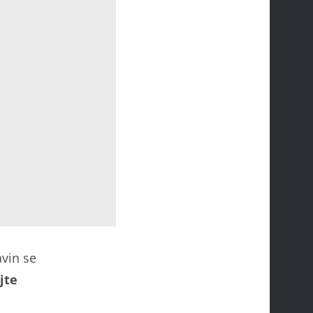
vin se
jte