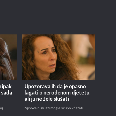
u ipak
Upozorava ih da je opasno
u sada
lagati o nerođenom djetetu,
ali ju ne žele slušati
oj
Njihove bi ih laži mogle skupo koštati