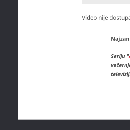
Video nije dostup
Najzani
Seriju "
večern
televizi