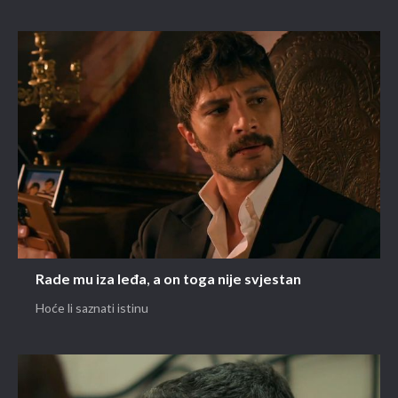
Rade mu iza leđa, a on toga nije svjestan
Hoće li saznati istinu