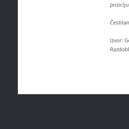
poziciju
Čestita
Izvor: 
Razdobl