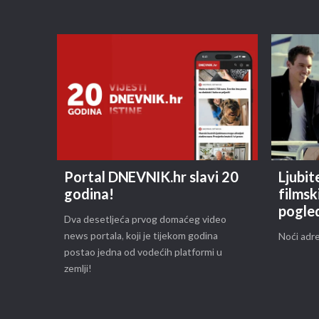
Portal DNEVNIK.hr slavi 20
Ljubite
godina!
filmsk
pogle
Dva desetljeća prvog domaćeg video
news portala, koji je tijekom godina
Noći adre
postao jedna od vodećih platformi u
zemlji!