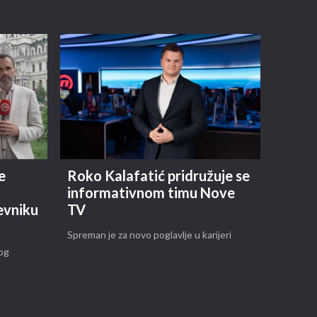
e
Roko Kalafatić pridružuje se
i
informativnom timu Nove
evniku
TV
Spreman je za novo poglavlje u karijeri
kog