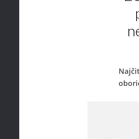
n
Najči
oborio