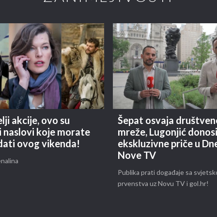
lji akcije, ovo su
Šepat osvaja društven
i naslovi koje morate
mreže, Lugonjić donos
dati ovog vikenda!
ekskluzivne priče u Dn
Nove TV
nalina
Publika prati događaje sa svjets
prvenstva uz Novu TV i gol.hr!