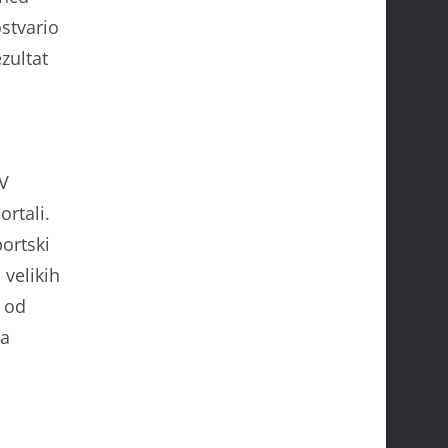
ostvario
zultat
TV
ortali.
ortski
 velikih
m od
da