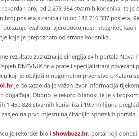
 rekordan broj od 2 278 984 stvarnih korisnika, te je 
n broj posjeta stranica i to od 182 716 337 posjeta. Re
ji dokazuje kvalitetu, vjerodostojnost, integritet, kao i
nje koje je prepoznato od strane korisnika.
mne rezultate zaslužna je sinergija svih portala Nova 
Uspjeh DNEVNIK.hr-a prate i specijalizirani povezani p
cu koji je obilježilo nogometno prvenstvo u Kataru sp
ol.hr
je dokazao da je važan izvor informacija tijekom
ih događaja. Oborio je rekord čitanost te je s brojko
ih 1 450 828 stvarnih korisnika i 19,7 milijuna pregle
 zasjeo na prvo mjestu najčitanijih sportskih portala.
ncu je rekorder bio i
Showbuzz.hr
, portal koji donosi