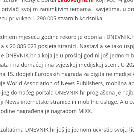
je privlači svojim zanimljivim temama i savjetima, u p
ecu privukao 1.290.005 stvarnih korisnika.
ednjem mjesecu godine rekord je oborila i DNEVNIK.
ja s 20 885 023 posjeta stranici. Nastavlja se tako usp
ije DNEVNIK.hr-a koja je u prošloj godini još jednom b
ata i na domaćoj i na svjetskoj medijskoj sceni. U 20
 na 15. dodjeli Europskih nagrada za digitalne medije 
uje World Association of News Publishers, mobilna ap
nijeg domaćeg portala DNEVNIK.hr proglašena je naj
iji News internetske stranice ili mobilne usluge. A u o
godine nagrađena je nagradom MIXX.
zultatima DNEVNIK.hr još je jednom učvrstio svoju li