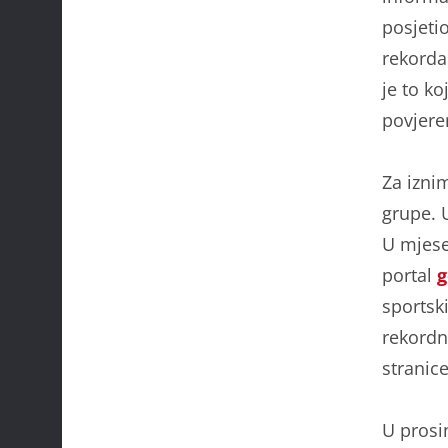
posjetio
rekorda
je to ko
povjere
Za izni
grupe. 
U mjese
portal
g
sportsk
rekordn
stranice
U prosi