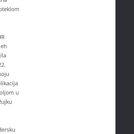
roteklom
HR
jeh
ila
22.
koju
likacija
boljom u
žujku
dersku