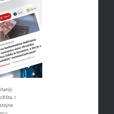
itaniji
žišta. I
ostojne
incu