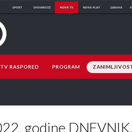
SPORT
SHOWBUZZ
NOVA TV
NOVA PLAY
ZABAVA
K
TV RASPORED
PROGRAM
ZANIMLJIVOS
22. godine DNEVNIK