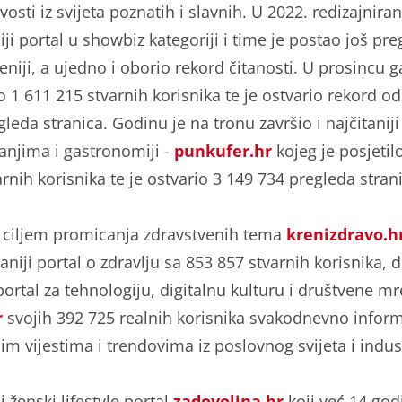
vosti iz svijeta poznatih i slavnih. U 2022. redizajniran
iji portal u showbiz kategoriji i time je postao još pre
eniji, a ujedno i oborio rekord čitanosti. U prosincu g
o 1 611 215 stvarnih korisnika te je ostvario rekord o
leda stranica. Godinu je na tronu završio i najčitaniji
anjima i gastronomiji -
punkufer.hr
kojeg je posjetil
rnih korisnika te je ostvario 3 149 734 pregleda stran
s ciljem promicanja zdravstvenih tema
krenizdravo.h
taniji portal o zdravlju sa 853 857 stvarnih korisnika, d
portal za tehnologiju, digitalnu kulturu i društvene m
r
svojih 392 725 realnih korisnika svakodnevno infor
im vijestima i trendovima iz poslovnog svijeta i indust
 ženski lifestyle portal
zadovoljna.hr
koji već 14 god