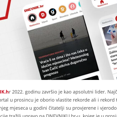
IK.h
r 2022. godinu završio je kao apsolutni lider. Najč
tal u prosincu je oborio vlastite rekorde ali i rekord tr
njeg mjeseca u godini čitatelji su provjerene i vjerod
cije tražili upravo na DNEVNIKU.hr-u, kojeg je u pros