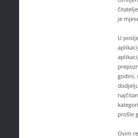
čitatel
je mjes
U poslj
aplikaci
aplikac
prepozn
godini,
dodjelj
najčita
kategor
prošle 
Ovim re