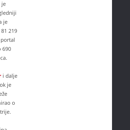
 je
gledniji
a je
d 81 219
 portal
o 690
ica.
r
i dalje
ok je
reže
mirao o
rije.
ina