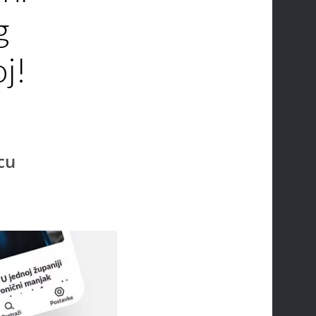
g
j!
cu