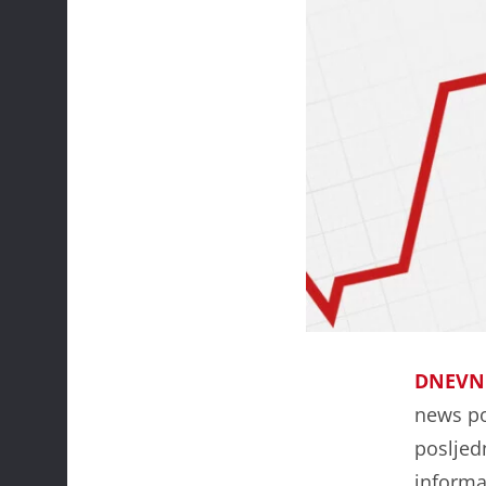
DNEVN
news por
posljed
informa