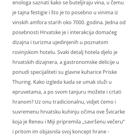
enologa saznati kako se buteljiraju vina, u čemu
je tajna festigie i što je to posebno u vinima iz
vinskih amfora starih oko 7000. godina. Jedna od
posebnosti Hrvatske je i interakcija domaćeg
dizajna i turizma ujedinjenih u poznatom
rovinjskom hotelu. Svaki detalj hotela djelo je
hrvatskih dizajnera, a gastronomske delicije u
ponudi specijaliteti su glavne kuharice Priske
Thuring. Kako izgleda kada se umak služi u
epruvetama, a po svom tanjuru možete i crtati
hranom? Uz onu tradicionalnu, vidjet ćemo i
suvremenu hrvatsku kuhinju očima ove Švicarke
koja je Reneu i Miji pripremila „savršenu večeru“
i pritom im objasnila svoj koncept hrane -