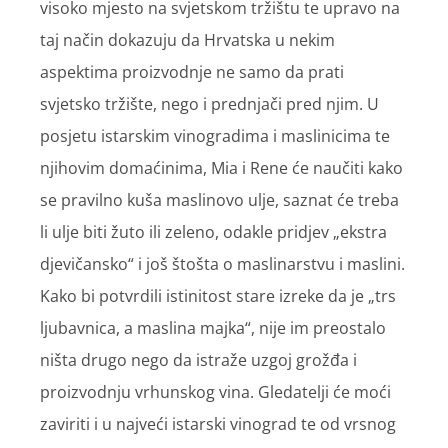
visoko mjesto na svjetskom tržištu te upravo na
taj način dokazuju da Hrvatska u nekim
aspektima proizvodnje ne samo da prati
svjetsko tržište, nego i prednjači pred njim. U
posjetu istarskim vinogradima i maslinicima te
njihovim domaćinima, Mia i Rene će naučiti kako
se pravilno kuša maslinovo ulje, saznat će treba
li ulje biti žuto ili zeleno, odakle pridjev „ekstra
djevičansko“ i još štošta o maslinarstvu i maslini.
Kako bi potvrdili istinitost stare izreke da je „trs
ljubavnica, a maslina majka“, nije im preostalo
ništa drugo nego da istraže uzgoj grožđa i
proizvodnju vrhunskog vina. Gledatelji će moći
zaviriti i u najveći istarski vinograd te od vrsnog