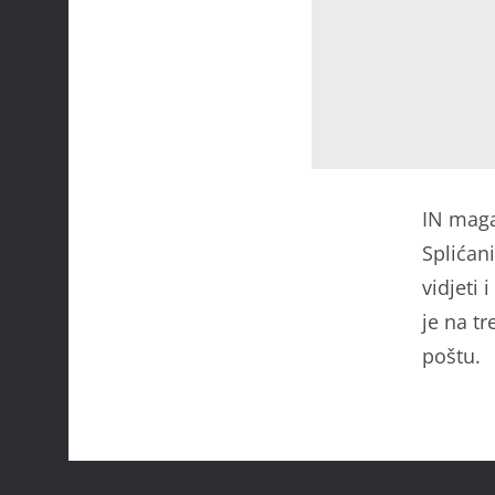
IN maga
Splićan
vidjeti 
je na tr
poštu.