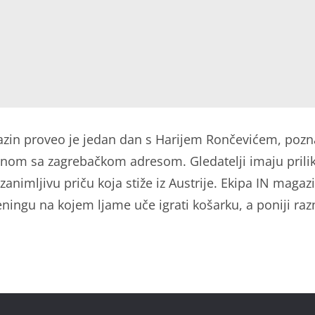
zin proveo je jedan dan s Harijem Rončevićem, pozn
inom sa zagrebačkom adresom. Gledatelji imaju prili
i zanimljivu priču koja stiže iz Austrije. Ekipa IN magaz
eningu na kojem ljame uče igrati košarku, a poniji raz