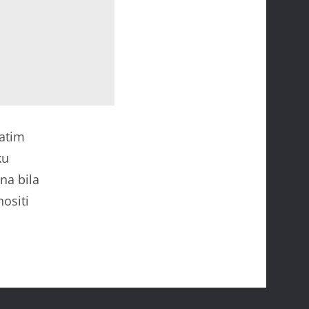
atim
ku
ina bila
nositi