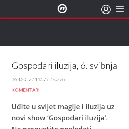
NovaTV.hr
Gospodari iluzija, 6. svibnja
26.4.2012 / 14:57 / Zabavni
KOMENTARI
Uđite u svijet magije i iluzija uz
novi show ‘Gospodari iluzija‘.
Ne propustite pogledati