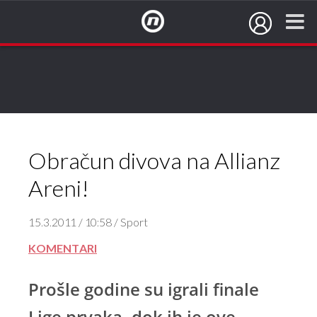
NovaTV.hr
Obračun divova na Allianz
Areni!
15.3.2011 / 10:58 / Sport
KOMENTARI
Prošle godine su igrali finale
Lige prvaka, dok ih je ove