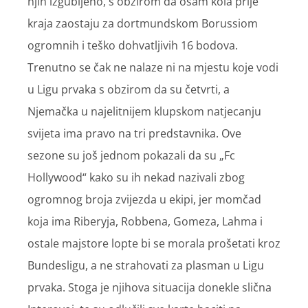
njih izgubljeno, s obzirom da osam kola prije
kraja zaostaju za dortmundskom Borussiom
ogromnih i teško dohvatljivih 16 bodova.
Trenutno se čak ne nalaze ni na mjestu koje vodi
u Ligu prvaka s obzirom da su četvrti, a
Njemačka u najelitnijem klupskom natjecanju
svijeta ima pravo na tri predstavnika. Ove
sezone su još jednom pokazali da su „Fc
Hollywood“ kako su ih nekad nazivali zbog
ogromnog broja zvijezda u ekipi, jer momčad
koja ima Riberyja, Robbena, Gomeza, Lahma i
ostale majstore lopte bi se morala prošetati kroz
Bundesligu, a ne strahovati za plasman u Ligu
prvaka. Stoga je njihova situacija donekle slična