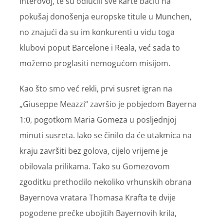
Interovoj, te su odlučili sve karte baciti na
pokušaj donošenja europske titule u Munchen,
no znajući da su im konkurenti u vidu toga
klubovi poput Barcelone i Reala, već sada to
možemo proglasiti nemogućom misijom.
Kao što smo već rekli, prvi susret igran na
„Giuseppe Meazzi“ završio je pobjedom Bayerna
1:0, pogotkom Maria Gomeza u posljednjoj
minuti susreta. Iako se činilo da će utakmica na
kraju završiti bez golova, cijelo vrijeme je
obilovala prilikama. Tako su Gomezovom
zgoditku prethodilo nekoliko vrhunskih obrana
Bayernova vratara Thomasa Krafta te dvije
pogođene prečke ubojitih Bayernovih krila,