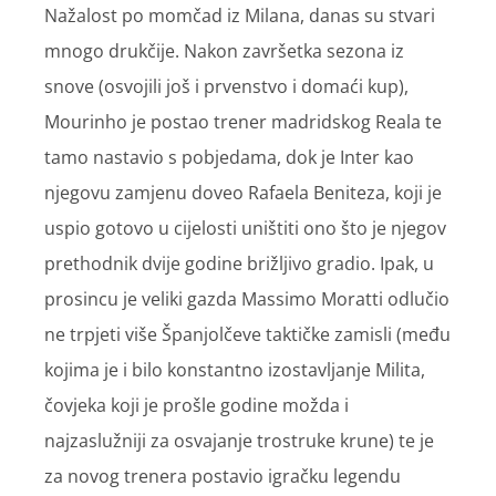
Nažalost po momčad iz Milana, danas su stvari
mnogo drukčije. Nakon završetka sezona iz
snove (osvojili još i prvenstvo i domaći kup),
Mourinho je postao trener madridskog Reala te
tamo nastavio s pobjedama, dok je Inter kao
njegovu zamjenu doveo Rafaela Beniteza, koji je
uspio gotovo u cijelosti uništiti ono što je njegov
prethodnik dvije godine brižljivo gradio. Ipak, u
prosincu je veliki gazda Massimo Moratti odlučio
ne trpjeti više Španjolčeve taktičke zamisli (među
kojima je i bilo konstantno izostavljanje Milita,
čovjeka koji je prošle godine možda i
najzaslužniji za osvajanje trostruke krune) te je
za novog trenera postavio igračku legendu