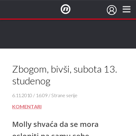
NovaTV.hr
Zbogom, bivši, subota 13.
studenog
6.11.2010 / 16:09 / Strane serije
KOMENTARI
Molly shvaća da se mora
osloniti na samu sebe.