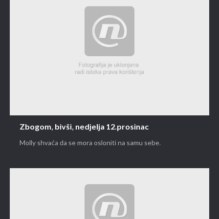
Zbogom, bivši, nedjelja 12.prosinac
Molly shvaća da se mora osloniti na samu sebe.