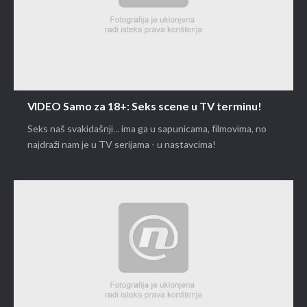
VIDEO Samo za 18+: Seks scene u TV terminu!
Seks naš svakidašnji... ima ga u sapunicama, filmovima, no
najdraži nam je u TV serijama - u nastavcima!