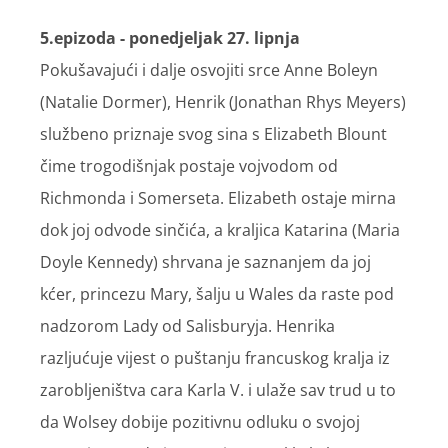
5.epizoda - ponedjeljak 27. lipnja
Pokušavajući i dalje osvojiti srce Anne Boleyn
(Natalie Dormer), Henrik (Jonathan Rhys Meyers)
službeno priznaje svog sina s Elizabeth Blount
čime trogodišnjak postaje vojvodom od
Richmonda i Somerseta. Elizabeth ostaje mirna
dok joj odvode sinčića, a kraljica Katarina (Maria
Doyle Kennedy) shrvana je saznanjem da joj
kćer, princezu Mary, šalju u Wales da raste pod
nadzorom Lady od Salisburyja. Henrika
razljućuje vijest o puštanju francuskog kralja iz
zarobljeništva cara Karla V. i ulaže sav trud u to
da Wolsey dobije pozitivnu odluku o svojoj