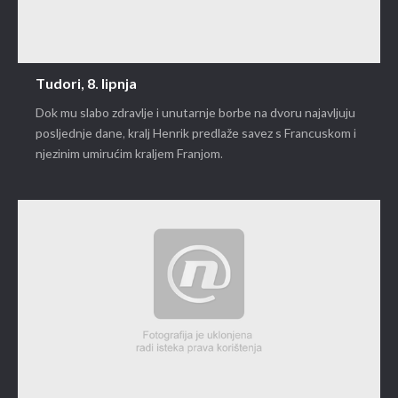
Tudori, 8. lipnja
Dok mu slabo zdravlje i unutarnje borbe na dvoru najavljuju
posljednje dane, kralj Henrik predlaže savez s Francuskom i
njezinim umirućim kraljem Franjom.