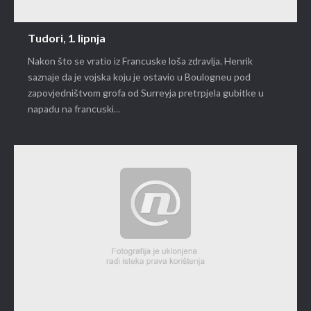
Tudori, 1. lipnja
Nakon što se vratio iz Francuske loša zdravlja, Henrik
saznaje da je vojska koju je ostavio u Boulogneu pod
zapovjedništvom grofa od Surreyja pretrpjela gubitke u
napadu na francuski...