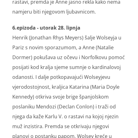
rastavi, premda je Anne jasno rekla kako nema
namjeru biti njegovom ljubavnicom.
6.epizoda - utorak 28. lipnja
Henrik (Jonathan Rhys Meyers) šalje Wolseyja u
Pariz s novim sporazumom, a Anne (Natalie
Dormer) pokušava uz očevu i Norfolkovu pomoć
posijati kod kralja sjeme sumnje o kardinalovoj
odanosti. I dalje potkopavajući Wolseyjevu
vjerodostojnost, kraljica Katarina (Maria Doyle
Kennedy) otkriva svoje brige španjolskom
poslaniku Mendozi (Declan Conlon) i traži od
njega da kaže Karlu V. o rastavi na kojoj njezin
muž inzistira. Premda se otkrivaju njegovi
planovi o postanku papom, Wolsey kreće u