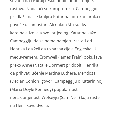
shvatio da će kralj teško dobiti dopuštenje za
rastavu. Nadajući se kompromisu, Campeggio
predlaže da se kraljica Katarina odrekne braka i
povuče u samostan. Ali nakon što su dva
kardinala iznijela svoj prijedlog, Katarina kaže
Campeggiju da se nema namjeru rastati od
Henrika i da želi da to sazna cijela Engleska. U
međuvremenu Cromwell (James Frain) pokušava
preko Anne (Natalie Dormer) pridobiti Henrika
da prihvati učenje Martina Luthera. Mendoza
(Declan Conlon) govori Campeggiju o Katarininoj
(Maria Doyle Kennedy) popularnosti i
nenaklonjenosti Wolseyju (Sam Neill) koja raste
na Henrikovu dvoru.