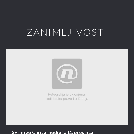
ZANIMLJIVOSTI
Svi mrze Chrisa, nedjelja 11. prosinca