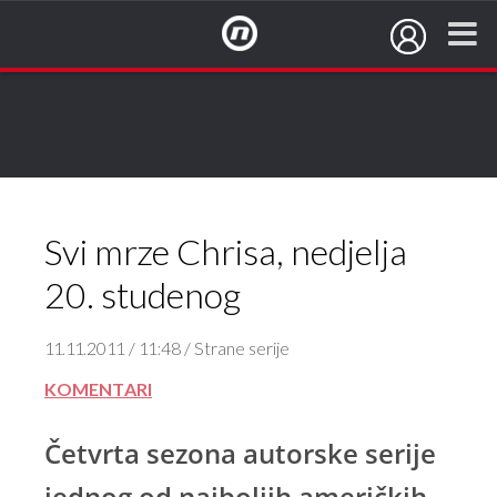
NovaTV.hr
Svi mrze Chrisa, nedjelja
20. studenog
11.11.2011 / 11:48 / Strane serije
KOMENTARI
Četvrta sezona autorske serije
jednog od najboljih američkih