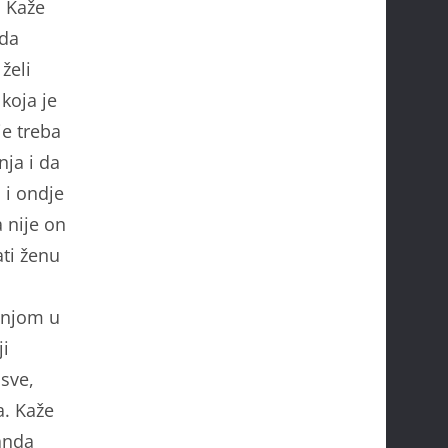
. Kaže
 da
želi
 koja je
je treba
nja i da
 i ondje
 nije on
ati ženu
 njom u
ji
 sve,
a. Kaže
nanda