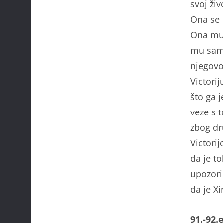
svoj ži
Ona se i
Ona mu 
mu samo 
njegovo
Victori
što ga 
veze s 
zbog dr
Victorij
da je t
upozori
da je X
91.-92.