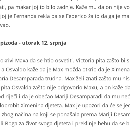
ti, pa makar joj to bilo zadnje. Kaže mu da on nije vo
 joj je Fernanda rekla da se Federico žalio da ga je ma
avao.
epizoda - utorak 12. srpnja
krivi Maxa da se htio osvetiti. Victoria pita zašto bi s
i, a Osvaldo kaže da je Max možda otkrio da je Ximena
aría Desamparada trudna. Max želi znati zašto mu nisu
a pita Osvalda zašto nije odgovorio Maxu, a on kaže da
od riječi i da je obećao Mariji Desamparadi da mu neć
 dobrobit Ximenina djeteta. Max je upozori da će se 
i zbog načina na koji se ponašala prema Mariji Desa
i Boga za život svoga djeteta i preklinje bebu da se b