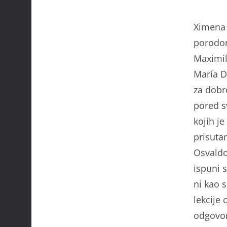
Ximena 
porodom
Maximil
María D
za dobr
pored s
kojih j
prisuta
Osvaldo
ispuni 
ni kao 
lekcije
odgovori