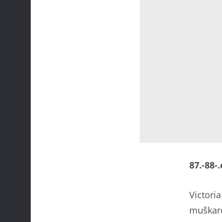
87.-88-
Victori
muškarca