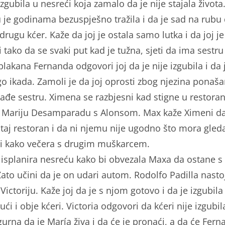
izgubila u nesreći koja zamalo da je nije stajala života
ju je godinama bezuspješno tražila i da je sad na rubu
 drugu kćer. Kaže da joj je ostala samo lutka i da joj je 
 tako da se svaki put kad je tužna, sjeti da ima sestru
lakana Fernanda odgovori joj da je nije izgubila i da 
go ikada. Zamoli je da joj oprosti zbog njezina ponaša
nađe sestru. Ximena se razbjesni kad stigne u restoran
 Mariju Desamparadu s Alonsom. Max kaže Ximeni da
 taj restoran i da ni njemu nije ugodno što mora gled
li kako večera s drugim muškarcem.
isplanira nesreću kako bi obvezala Maxa da ostane s
Zato učini da je on udari autom. Rodolfo Padilla nasto
 Victoriju. Kaže joj da je s njom gotovo i da je izgubila
ući i obje kćeri. Victoria odgovori da kćeri nije izgubil
gurna da je María živa i da će je pronaći, a da će Fer