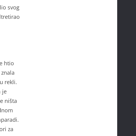
lio svog
ltretirao
e htio
 znala
 rekli.
 je
e ništa
jednom
mparadi.
ori za