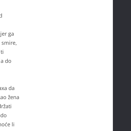
d
jer ga
 smire,
ti
ja do
axa da
kao žena
ržati
ldo
hoće li