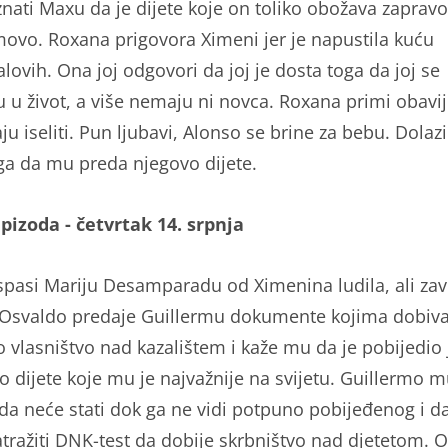
znati Maxu da je dijete koje on toliko obožava zapravo
movo. Roxana prigovora Ximeni jer je napustila kuću
lovih. Ona joj odgovori da joj je dosta toga da joj se
u u život, a više nemaju ni novca. Roxana primi obavij
u iseliti. Pun ljubavi, Alonso se brine za bebu. Dolaz
ga da mu preda njegovo dijete.
epizoda - četvrtak 14. srpnja
spasi Mariju Desamparadu od Ximenina ludila, ali zav
 Osvaldo predaje Guillermu dokumente kojima dobiv
 vlasništvo nad kazalištem i kaže mu da je pobijedio j
o dijete koje mu je najvažnije na svijetu. Guillermo 
 da neće stati dok ga ne vidi potpuno pobijeđenog i da
tražiti DNK-test da dobije skrbništvo nad djetetom. 