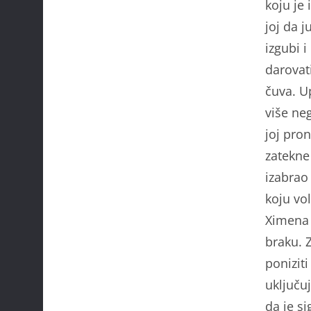
koju je 
joj da 
izgubi i
darovati
čuva. Up
više ne
joj pro
zatekne
izabrao
koju vo
Ximena 
braku. 
poniziti
uključuj
da je si