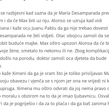
se razbjesni kad sazna da je María Desamparada pre
 i da će Max biti uz nju. Alonso se uzruja kad vidi
iana i kaže ocu Juanu Pablu da ga nije trebao dovesti 
esamparada ne želi vidjeti. Otac obojicu zamoli da se
obit buduće majke. Max oštro upozori Alonsa da će bi
voje žene, smetalo to nekomu ili ne. Zbog komplikaci
e došlo na porodu, doktor zamoli oca djeteta da bude
n.
 kaže Ximeni da ga je sram što je toliko prisiljavao M
svoju obavezu i vjenča se s njom jer ona ne vrijedi ni 
supruga. Ximena mu oštro odvrati da joj nema pravo d
 o moralu s obzirom na to da je imao ljubavnicu. Osva
 da je pogriješio i da za to plaća i da ga baš zanima 