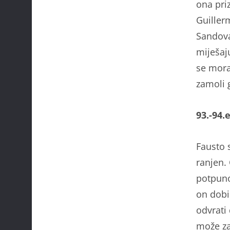
ona pri
Guiller
Sandova
miješaj
se moraj
zamoli 
93.-94.
Fausto 
ranjen.
potpuno
on dobi
odvrati
može za