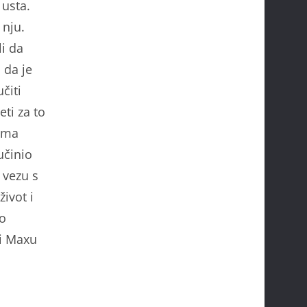
 usta.
 nju.
i da
 da je
čiti
ti za to
nema
učinio
 vezu s
život i
mo
ći Maxu