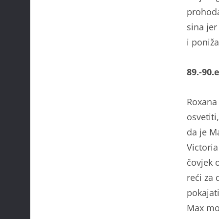
prohoda
sina jer
i poniž
89.-90.
Roxana o
osvetit
da je M
Victori
čovjek 
reći za
pokajat
Max mol