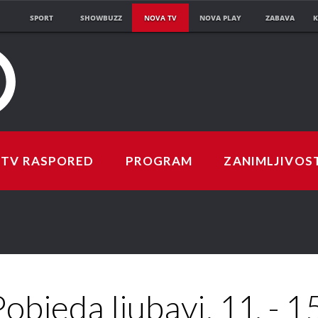
SPORT
SHOWBUZZ
NOVA TV
NOVA PLAY
ZABAVA
K
TV RASPORED
PROGRAM
ZANIMLJIVOS
objeda ljubavi, 11. - 1