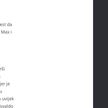
est da
i Max i
rši
a
er je
mu
 uvijek
Osvaldo