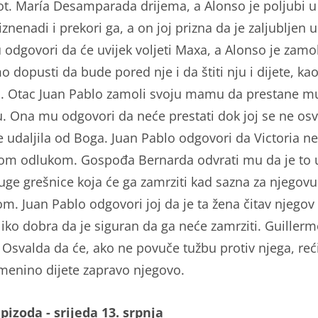
vot. María Desamparada drijema, a Alonso je poljubi u
znenadi i prekori ga, a on joj prizna da je zaljubljen u
odgovori da će uvijek voljeti Maxa, a Alonso je zamol
dopusti da bude pored nje i da štiti nju i dijete, kao
. Otac Juan Pablo zamoli svoju mamu da prestane mu
ju. Ona mu odgovori da neće prestati dok joj se ne osve
je udaljila od Boga. Juan Pablo odgovori da Victoria 
tom odlukom. Gospođa Bernarda odvrati mu da je to 
uge grešnice koja će ga zamrziti kad sazna za njegovu
om. Juan Pablo odgovori joj da je ta žena čitav njegov 
oliko dobra da je siguran da ga neće zamrziti. Guiller
 Osvalda da će, ako ne povuče tužbu protiv njega, re
imenino dijete zapravo njegovo.
epizoda - srijeda 13. srpnja