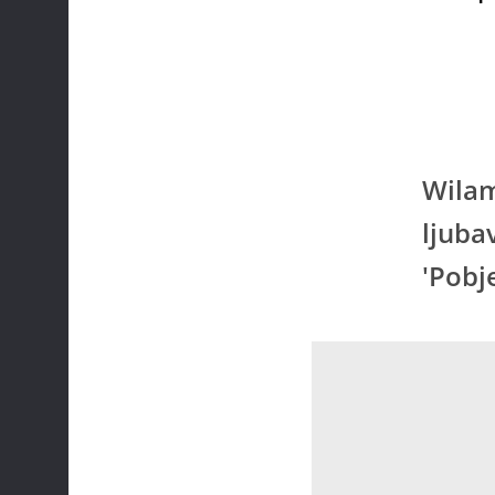
Wilam
ljuba
'Pobj