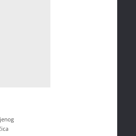
njenog
čica