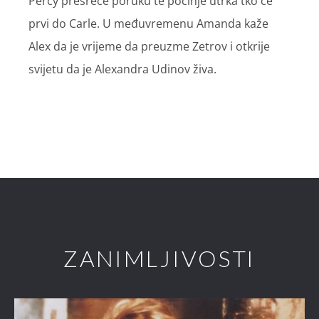
Percy presreće poruku te počinje utrka tko će
prvi do Carle. U međuvremenu Amanda kaže
Alex da je vrijeme da preuzme Zetrov i otkrije
svijetu da je Alexandra Udinov živa.
ZANIMLJIVOSTI