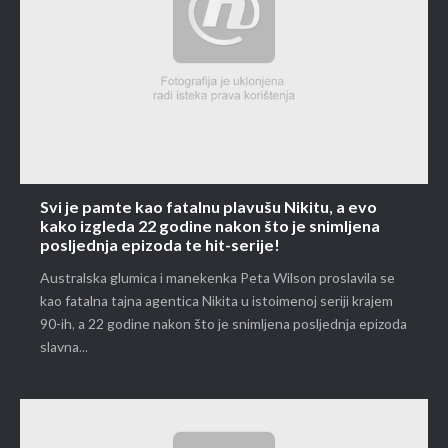
Svi je pamte kao fatalnu plavušu Nikitu, a evo
kako izgleda 22 godine nakon što je snimljena
posljednja epizoda te hit-serije!
Australska glumica i manekenka Peta Wilson proslavila se
kao fatalna tajna agentica Nikita u istoimenoj seriji krajem
90-ih, a 22 godine nakon što je snimljena posljednja epizoda
slavna...