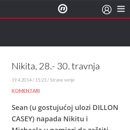
NovaTV.hr
Nikita, 28.- 30. travnja
19.4.2014 / 15:23 / Strane serije
KOMENTARI
Sean (u gostujućoj ulozi DILLON
CASEY) napada Nikitu i
Michaela u namjeri da zaštiti