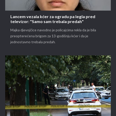
Lancem vezala kćer za ogradu pa legla pred
televizor: "Samo sam trebala predah"
Majka djevojčice navodno je policajcima rekla da je bila
preopterećena brigom za 13-godišnju kćer i da je
jednostavno trebala predah.