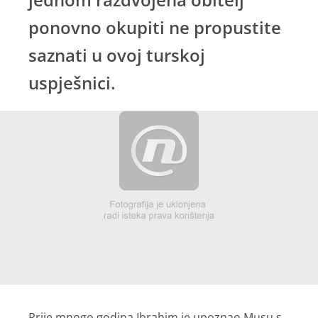
ponovno okupiti ne propustite
saznati u ovoj turskoj
uspješnici.
Prije mnogo godina Ibrahim je upoznao Musu s