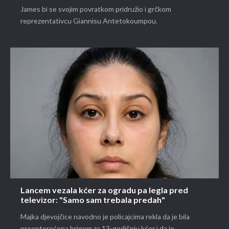
James bi se svojim povratkom pridružio i grčkom
reprezentativcu Giannisu Antetokoumpou.
Lancem vezala kćer za ogradu pa legla pred
televizor: "Samo sam trebala predah"
Majka djevojčice navodno je policajcima rekla da je bila
preopterećena brigom za 13-godišnju kćer i da je