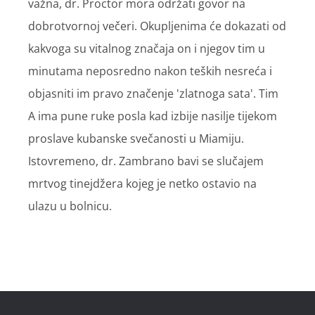
važna, dr. Proctor mora održati govor na
dobrotvornoj večeri. Okupljenima će dokazati od
kakvoga su vitalnog značaja on i njegov tim u
minutama neposredno nakon teških nesreća i
objasniti im pravo značenje 'zlatnoga sata'. Tim
A ima pune ruke posla kad izbije nasilje tijekom
proslave kubanske svečanosti u Miamiju.
Istovremeno, dr. Zambrano bavi se slučajem
mrtvog tinejdžera kojeg je netko ostavio na
ulazu u bolnicu.