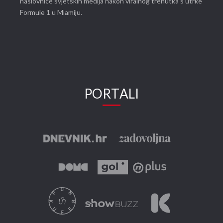
naslovnice svjetskih medija nakon viralnog trenutka s utrke
Formule 1 u Miamiju.
PORTALI