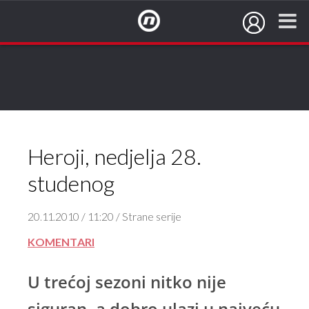
NovaTV.hr
Heroji, nedjelja 28.
studenog
20.11.2010 / 11:20 / Strane serije
KOMENTARI
U trećoj sezoni nitko nije
siguran, a dobro ulazi u najveću