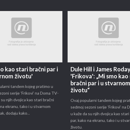
o kao stari bračni par i
Dule Hill i James Roday
rnom životu'
'Frikova': „Mi smo kao 
bračni par i u stvarno
ularni tandem kojeg pratimo u
životu“
zoni serije 'Frikovi' na Doma TV-
 su njih dvojica kao stari bračni
Ovaj popularni tandem kojeg pra
 na ekranu, tako i u stvarnom
sedmoj sezoni serije 'Frikovi' na
ak, dodaju kako...
u kaže da su njih dvojica kao stari
par, kako na ekranu, tako i u stv
životu.