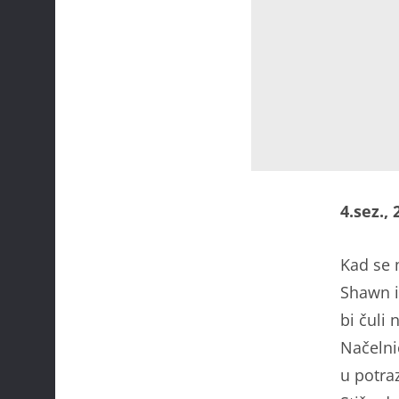
4.sez.,
Kad se 
Shawn i
bi čuli 
Načelni
u potra