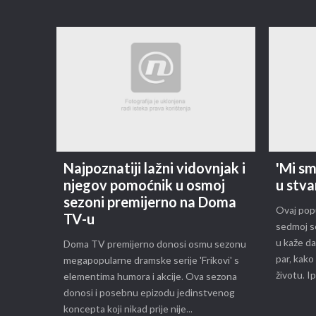
Najpoznatiji lažni vidovnjak i
'Mi sm
njegov pomoćnik u osmoj
u stva
sezoni premijerno na Doma
Ovaj pop
TV-u
sedmoj se
u kaže da
Doma TV premijerno donosi osmu sezonu
par, kako
megapopularne dramske serije 'Frikovi' s
životu. Ip
elementima humora i akcije. Ova sezona
donosi i posebnu epizodu jedinstvenog
koncepta koji nikad prije nije...