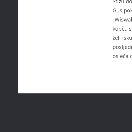
Stižu do
Gus pok
„Wiswal
kopču s
želi isk
posljed
osjeća 