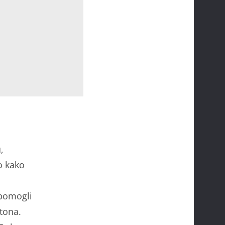
,
o kako
 pomogli
tona.