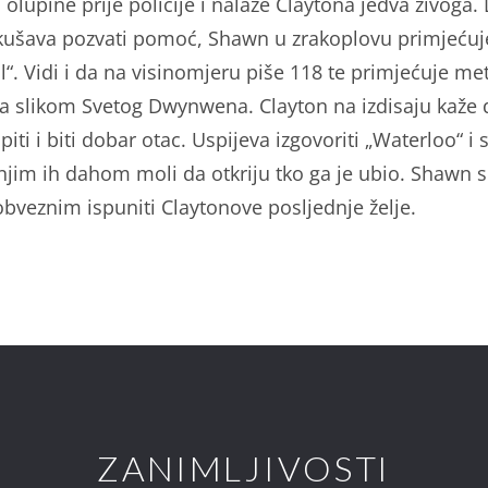
 olupine prije policije i nalaze Claytona jedva živoga.
ušava pozvati pomoć, Shawn u zrakoplovu primjećuj
l“. Vidi i da na visinomjeru piše 118 te primjećuje me
a slikom Svetog Dwynwena. Clayton na izdisaju kaže 
upiti i biti dobar otac. Uspijeva izgovoriti „Waterloo“ i 
njim ih dahom moli da otkriju tko ga je ubio. Shawn 
obveznim ispuniti Claytonove posljednje želje.
ZANIMLJIVOSTI