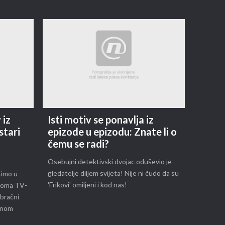
 iz
Isti motiv se ponavlja iz
stari
epizode u epizodu: Znate li o
m
čemu se radi?
Osebujni detektivski dvojac oduševio je
gledatelje diljem svijeta! Nije ni čudo da su
timo u
'Frikovi' omiljeni i kod nas!
 Doma TV-
 bračni
arnom