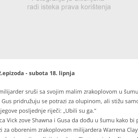
 2.epizoda - subota 18. lipnja
milijarder sruši sa svojim malim zrakoplovom u šumu
 Gus pridružuju se potrazi za olupinom, ali stižu sam
njegove posljednje riječi: „Ubili su ga.“
ca Vick zove Shawna i Gusa da dođu u šumu kako bi
zi za oborenim zrakoplovom milijardera Warrena Clay