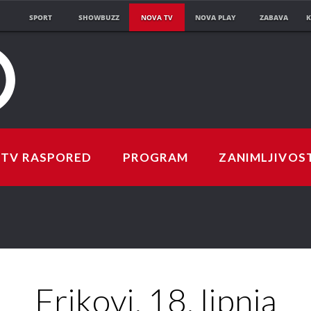
SPORT
SHOWBUZZ
NOVA TV
NOVA PLAY
ZABAVA
K
TV RASPORED
PROGRAM
ZANIMLJIVOS
Frikovi, 18. lipnja