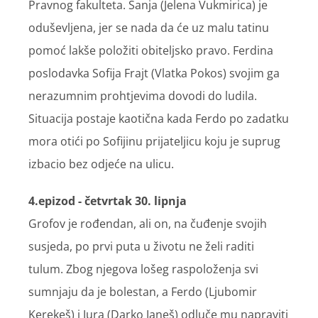
Pravnog fakulteta. Sanja (Jelena Vukmirica) je
oduševljena, jer se nada da će uz malu tatinu
pomoć lakše položiti obiteljsko pravo. Ferdina
poslodavka Sofija Frajt (Vlatka Pokos) svojim ga
nerazumnim prohtjevima dovodi do ludila.
Situacija postaje kaotična kada Ferdo po zadatku
mora otići po Sofijinu prijateljicu koju je suprug
izbacio bez odjeće na ulicu.
4.epizod - četvrtak 30. lipnja
Grofov je rođendan, ali on, na čuđenje svojih
susjeda, po prvi puta u životu ne želi raditi
tulum. Zbog njegova lošeg raspoloženja svi
sumnjaju da je bolestan, a Ferdo (Ljubomir
Kerekeš) i Jura (Darko Janeš) odluče mu napraviti