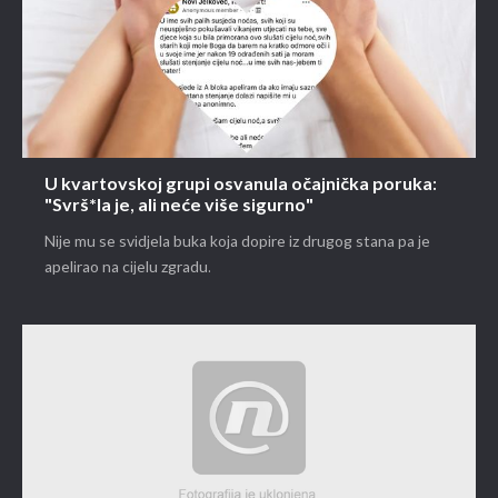
U kvartovskoj grupi osvanula očajnička poruka:
"Svrš*la je, ali neće više sigurno"
Nije mu se svidjela buka koja dopire iz drugog stana pa je
apelirao na cijelu zgradu.