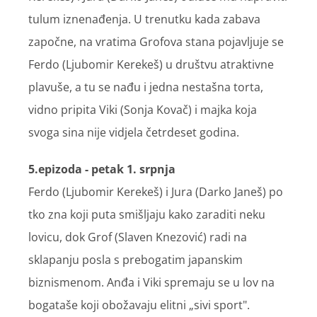
tulum iznenađenja. U trenutku kada zabava
započne, na vratima Grofova stana pojavljuje se
Ferdo (Ljubomir Kerekeš) u društvu atraktivne
plavuše, a tu se nađu i jedna nestašna torta,
vidno pripita Viki (Sonja Kovač) i majka koja
svoga sina nije vidjela četrdeset godina.
5.epizoda - petak 1. srpnja
Ferdo (Ljubomir Kerekeš) i Jura (Darko Janeš) po
tko zna koji puta smišljaju kako zaraditi neku
lovicu, dok Grof (Slaven Knezović) radi na
sklapanju posla s prebogatim japanskim
biznismenom. Anđa i Viki spremaju se u lov na
bogataše koji obožavaju elitni „sivi sport".