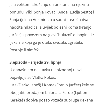
je u velikom iskušenju da pristane na njezinu
ponudu. Viki (Sonja Kovač), Anđa (Lucija Šesto) i
Sanja (Jelena Vukmirica) u sauni susreću dva
naočita mladića, a uvijek bolesni Koma (Franjo
Jurčec) s povezom na glavi 'bulazni' o 'boginji' iz
ljekarne koja ga je otela, svezala, zgrabila.
Postoje li nimfe?
3.epizoda - srijeda 29. lipnja
U današnjem nastavku u epizodnoj ulozi
pojavljuje se Vlatka Pokos.
Jura (Darko Janeš) i Koma (Franjo Jurčec) žele se
obogatiti prodajom balona, a Ferdo (Ljubomir
Kerekeš) dobiva posao vozača supruge dekana