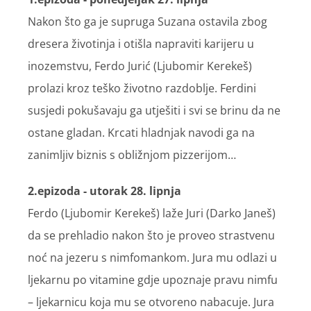
Nakon što ga je supruga Suzana ostavila zbog
dresera životinja i otišla napraviti karijeru u
inozemstvu, Ferdo Jurić (Ljubomir Kerekeš)
prolazi kroz teško životno razdoblje. Ferdini
susjedi pokušavaju ga utješiti i svi se brinu da ne
ostane gladan. Krcati hladnjak navodi ga na
zanimljiv biznis s obližnjom pizzerijom…
2.epizoda - utorak 28. lipnja
Ferdo (Ljubomir Kerekeš) laže Juri (Darko Janeš)
da se prehladio nakon što je proveo strastvenu
noć na jezeru s nimfomankom. Jura mu odlazi u
ljekarnu po vitamine gdje upoznaje pravu nimfu
– ljekarnicu koja mu se otvoreno nabacuje. Jura