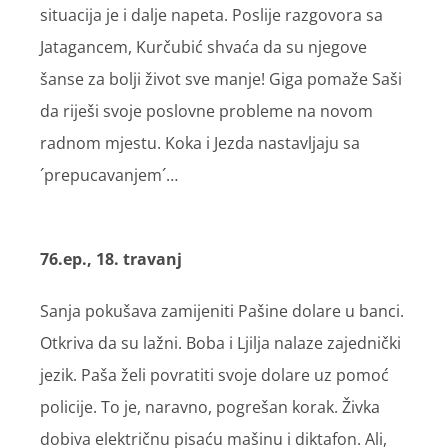
situacija je i dalje napeta. Poslije razgovora sa
Jatagancem, Kurčubić shvaća da su njegove
šanse za bolji život sve manje! Giga pomaže Saši
da riješi svoje poslovne probleme na novom
radnom mjestu. Koka i Jezda nastavljaju sa
´prepucavanjem´…
76.ep., 18. travanj
Sanja pokušava zamijeniti Pašine dolare u banci.
Otkriva da su lažni. Boba i Ljilja nalaze zajednički
jezik. Paša želi povratiti svoje dolare uz pomoć
policije. To je, naravno, pogrešan korak. Živka
dobiva električnu pisaću mašinu i diktafon. Ali,