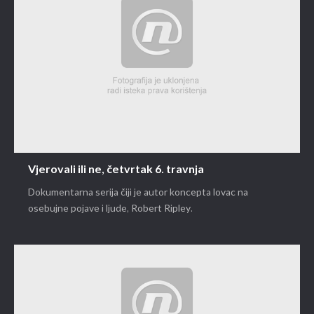
Vjerovali ili ne, četvrtak 6. travnja
Dokumentarna serija čiji je autor koncepta lovac na
osebujne pojave i ljude, Robert Ripley.