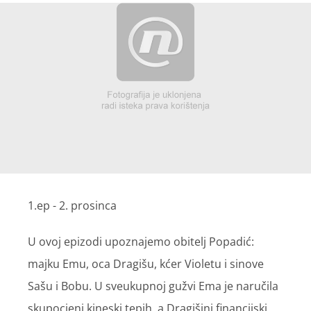
1.ep - 2. prosinca
U ovoj epizodi upoznajemo obitelj Popadić:
majku Emu, oca Dragišu, kćer Violetu i sinove
Sašu i Bobu. U sveukupnoj gužvi Ema je naručila
skupocjeni kineski tepih, a Dragišini financijski