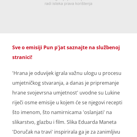
Sve o emisiji Pun p'jat saznajte na službenoj
stranici!
'Hrana je oduvijek igrala važnu ulogu u procesu
umjetničkog stvaranja, a danas je pripremanje
hrane svojevrsna umjetnost' uvodne su Lukine
riječi osme emisije u kojem će se njegovi recepti
što imenom, što namirnicama 'oslanjati' na
slikarstvo, glazbu i film. Slika Eduarda Maneta
'Doručak na travi' inspirirala ga je za zanimljivu