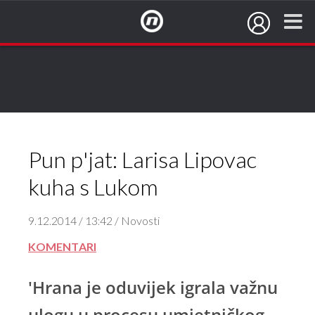
NovaTV.hr
Pun p'jat: Larisa Lipovac
kuha s Lukom
9.12.2014 / 13:42 / Novosti
KOMENTARI
'Hrana je oduvijek igrala važnu
ulogu u procesu umjetničkog