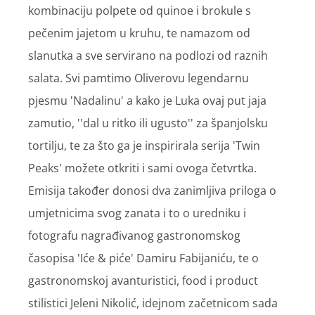
kombinaciju polpete od quinoe i brokule s
pečenim jajetom u kruhu, te namazom od
slanutka a sve servirano na podlozi od raznih
salata. Svi pamtimo Oliverovu legendarnu
pjesmu 'Nadalinu' a kako je Luka ovaj put jaja
zamutio, ''dal u ritko ili ugusto'' za španjolsku
tortilju, te za što ga je inspirirala serija 'Twin
Peaks' možete otkriti i sami ovoga četvrtka.
Emisija također donosi dva zanimljiva priloga o
umjetnicima svog zanata i to o uredniku i
fotografu nagrađivanog gastronomskog
časopisa 'Iće & piće' Damiru Fabijaniću, te o
gastronomskoj avanturistici, food i product
stilistici Jeleni Nikolić, idejnom začetnicom sada