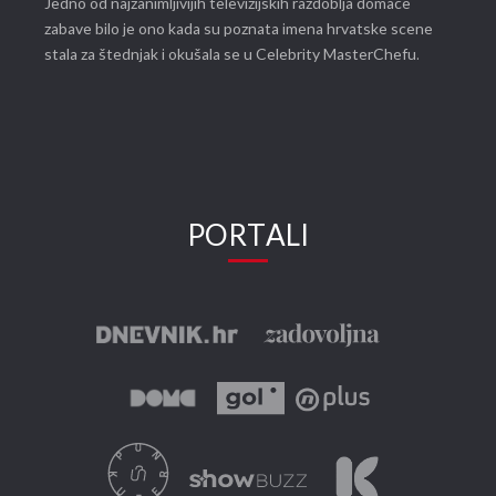
Jedno od najzanimljivijih televizijskih razdoblja domaće
zabave bilo je ono kada su poznata imena hrvatske scene
stala za štednjak i okušala se u Celebrity MasterChefu.
PORTALI