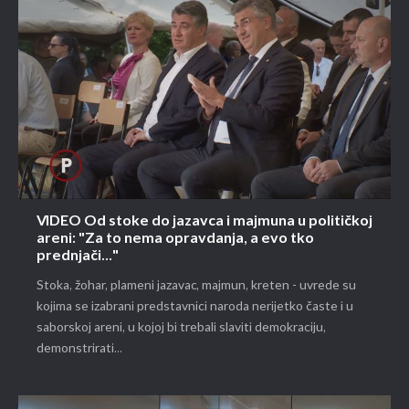
VIDEO Od stoke do jazavca i majmuna u političkoj
areni: "Za to nema opravdanja, a evo tko
prednjači..."
Stoka, žohar, plameni jazavac, majmun, kreten - uvrede su
kojima se izabrani predstavnici naroda nerijetko časte i u
saborskoj areni, u kojoj bi trebali slaviti demokraciju,
demonstrirati...