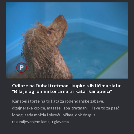
Odlaze na Dubai tretman i kupke s listićima zlata:
"Bila je ogromna torta na tri kata i kanapeići"
Kanapei i torte na tri kata za rođendanske zabave,
dizajnerske krpice, masaže i spa-tretmani – i sve to za pse!
Mnogi sada možda i okreću očima, dok drugi s
razumijevanjem kimaju glavama...