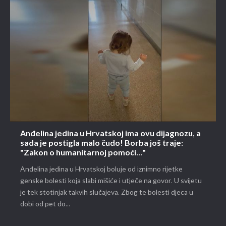
Anđelina jedina u Hrvatskoj ima ovu dijagnozu, a
sada je postigla malo čudo! Borba još traje:
"Zakon o humanitarnoj pomoći..."
Anđelina jedina u Hrvatskoj boluje od iznimno rijetke
genske bolesti koja slabi mišiće i utječe na govor. U svijetu
je tek stotinjak takvih slučajeva. Zbog te bolesti djeca u
dobi od pet do...