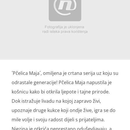
´Pčelica Maja´, omiljena je crtana serija uz koju su
odrastale generacije! Pčelica Maja napustila je
košnicu kako bi otkrila ljepote i tajne prirode.
Dok istražuje livadu na kojoj zapravo živi,
upoznaje druge kukce koji ondje žive, igra se do
mile volje i svoju radost dijeli s prijateljima.
Njezina je otkrića neprestano oduševljavaju, a