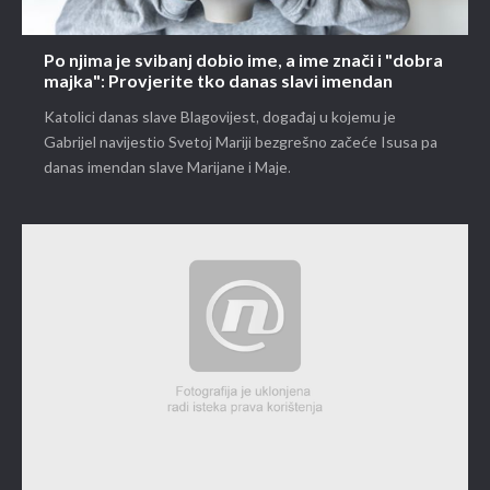
Po njima je svibanj dobio ime, a ime znači i "dobra
majka": Provjerite tko danas slavi imendan
Katolici danas slave Blagovijest, događaj u kojemu je
Gabrijel navijestio Svetoj Mariji bezgrešno začeće Isusa pa
danas imendan slave Marijane i Maje.