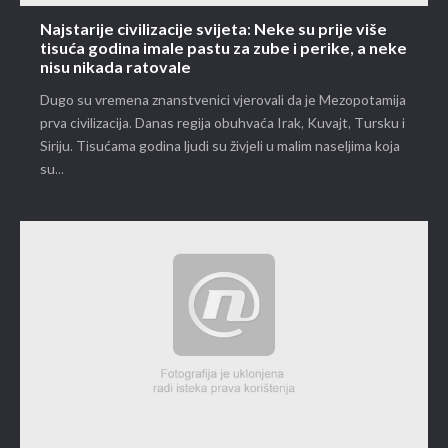
Najstarije civilizacije svijeta: Neke su prije više
tisuća godina imale pastu za zube i perike, a neke
nisu nikada ratovale
Dugo su vremena znanstvenici vjerovali da je Mezopotamija
prva civilizacija. Danas regija obuhvaća Irak, Kuvajt, Tursku i
Siriju. Tisućama godina ljudi su živjeli u malim naseljima koja
su...