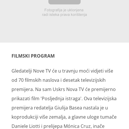
FILMSKI PROGRAM
Gledatelji Nove TV će u travnju moći vidjeti više
od 70 filmskih naslova i desetak televizijskih
premijera. Na sam Uskrs Nova TV će premijerno
prikazati film 'Posljednja istraga'. Ova televizijska
premijera redatelja Giulija Basea nastala je u
koprodukciji više zemalja, a glavne uloge tumače
Daniele Liotti i prelijepa Mónica Cruz, inače