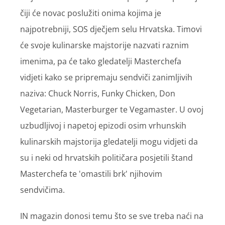
čiji će novac poslužiti onima kojima je
najpotrebniji, SOS dječjem selu Hrvatska. Timovi
će svoje kulinarske majstorije nazvati raznim
imenima, pa će tako gledatelji Masterchefa
vidjeti kako se pripremaju sendviči zanimljivih
naziva: Chuck Norris, Funky Chicken, Don
Vegetarian, Masterburger te Vegamaster. U ovoj
uzbudljivoj i napetoj epizodi osim vrhunskih
kulinarskih majstorija gledatelji mogu vidjeti da
su i neki od hrvatskih političara posjetili štand
Masterchefa te 'omastili brk' njihovim
sendvičima.
IN magazin donosi temu što se sve treba naći na