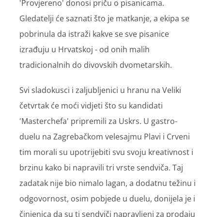
'Provjereno' donosi priču o pisanicama.
Gledatelji će saznati što je matkanje, a ekipa se
pobrinula da istraži kakve se sve pisanice
izrađuju u Hrvatskoj - od onih malih
tradicionalnih do divovskih dvometarskih.
Svi sladokusci i zaljubljenici u hranu na Veliki
četvrtak će moći vidjeti što su kandidati
'Masterchefa' pripremili za Uskrs. U gastro-
duelu na Zagrebačkom velesajmu Plavi i Crveni
tim morali su upotrijebiti svu svoju kreativnost i
brzinu kako bi napravili tri vrste sendviča. Taj
zadatak nije bio nimalo lagan, a dodatnu težinu i
odgovornost, osim pobjede u duelu, donijela je i
činjenica da su ti sendviči napravljeni za prodaju