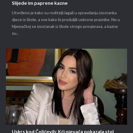
Slijede im paprene kazne
Utvrđeno je kako su roditelji lagali u opravdanju izostanka
djece iz škole, a sve kako bi produljili uskrsne praznike. No u
Njemačkoj se izostanak iz škole strogo provjerava, a kazne
su...
Uskrs kod Čolićevih: Kći pjevača pokazala stol