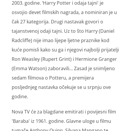
2003. godine. ‘Harry Potter i odaja tajni' je
osvojio devet filmskih nagrada, a nominiran je u
čak 27 kategorija. Drugi nastavak govori o
tajanstvenoj odaji tajni. Uz to što Harry (Daniel
Radcliffe) nije imao lijepe ljetne praznike kod
kuće pomisli kako su ga i njegovi najbolji prijatelji
Ron Weasley (Rupert Grint) i Hermione Granger
(Emma Watson) zaboravili… Zasad je snimljeno
sedam filmova o Potteru, a premijera
posljednjeg nastavka očekuje se u srpnju ove
godine.
Nova TV će za blagdane emitirati i povijesni film
'Baraba' iz 1961. godine. Glavne uloge u filmu
tumače Anthony Quinn, Silvana Mangano te