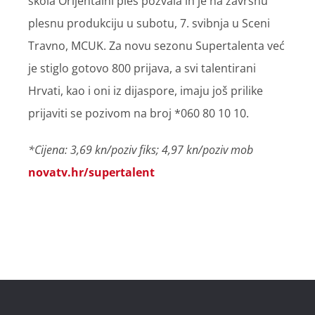
škola Orijentalni ples pozvala ih je na završnu
plesnu produkciju u subotu, 7. svibnja u Sceni
Travno, MCUK. Za novu sezonu Supertalenta već
je stiglo gotovo 800 prijava, a svi talentirani
Hrvati, kao i oni iz dijaspore, imaju još prilike
prijaviti se pozivom na broj *060 80 10 10.
*Cijena: 3,69 kn/poziv fiks; 4,97 kn/poziv mob
novatv.hr/supertalent