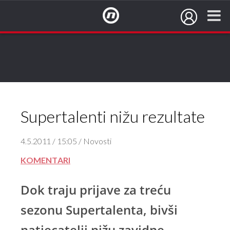
NovaTV.hr
Supertalenti nižu rezultate
4.5.2011 / 15:05 / Novosti
KOMENTARI
Dok traju prijave za treću
sezonu Supertalenta, bivši
natjecatelji nižu zavidne