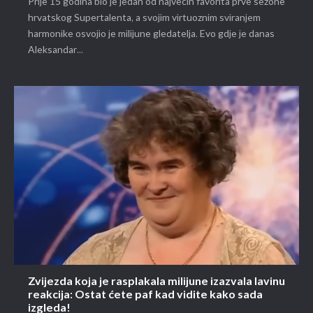
Prije 15 godina bio je jedan od najvećih favorita prve sezone
hrvatskog Supertalenta, a svojim virtuoznim sviranjem
harmonike osvojio je milijune gledatelja. Evo gdje je danas
Aleksandar...
Zvijezda koja je rasplakala milijune izazvala lavinu
reakcija: Ostat ćete paf kad vidite kako sada
izgleda!