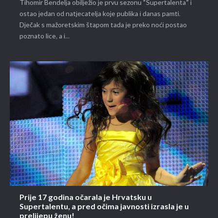
Tihomir Bendelja obilježio je prvu sezonu “Supertalenta” i
ostao jedan od natjecatelja koje publika i danas pamti.
Dječak s mažoretskim štapom tada je preko noći postao
poznato lice, a i...
Prije 17 godina očarala je Hrvatsku u
Supertalentu, a pred očima javnosti izrasla je u
prelijepu ženu!