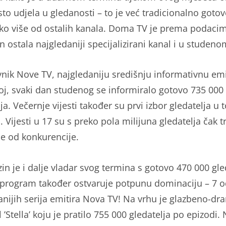
sto udjela u gledanosti – to je već tradicionalno goto
ko više od ostalih kanala. Doma TV je prema podaci
an ostala najgledaniji specijalizirani kanal i u studeno
nik Nove TV, najgledaniju središnju informativnu emi
oj, svaki dan studenog se informiralo gotovo 735 000
ja. Večernje vijesti također su prvi izbor gledatelja u
 Vijesti u 17 su s preko pola milijuna gledatelja čak t
je od konkurencije.
in je i dalje vladar svog termina s gotovo 470 000 gle
i program također ostvaruje potpunu dominaciju – 7 o
anijih serija emitira Nova TV! Na vrhu je glazbeno-dr
 ’Stella’ koju je pratilo 755 000 gledatelja po epizodi. 