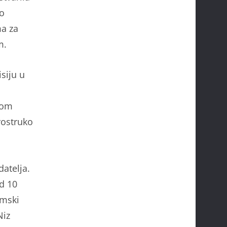
vo
ma za
m.
siju u
 tom
rostruko
datelja.
d 10
amski
Niz