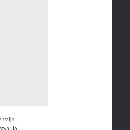
a valja
tvarila