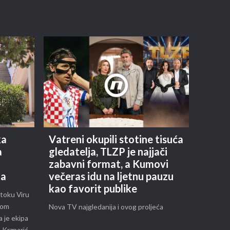
ka
Vatreni okupili stotine tisuća
a
gledatelja, TLZP je najjači
zabavni format, a Kumovi
la
večeras idu na ljetnu pauzu
kao favorit publike
otoku Viru
kom
Nova TV najgledanija i ovog proljeća
 je ekipa