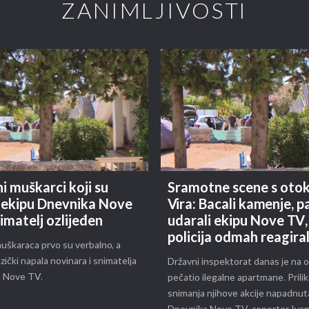
ZANIMLJIVOSTI
i muškarci koji su
Sramotne scene s oto
i ekipu Dnevnika Nove
Vira: Bacali kamenje, p
imatelj ozlijeđen
udarali ekipu Nove TV,
policija odmah reagira
uškaraca prvo su verbalno, a
izički napala novinara i snimatelja
Državni inspektorat danas je na 
 Nove TV.
pečatio ilegalne apartmane. Prili
snimanja njihove akcije napadnuta