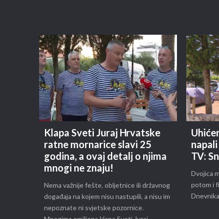
Klapa Sveti Juraj Hrvatske
Uhićen
ratne mornarice slavi 25
napal
godina, a ovaj detalj o njima
TV: Sn
mnogi ne znaju!
Dvojica m
potom i f
Nema važnije fešte, obljetnice ili državnog
Dnevnika
događaja na kojem nisu nastupili, a nisu im
nepoznate ni svjetske pozornice.