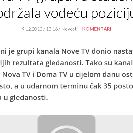
održala vodeću pozicij
9.12.2013 / 13:16 / Novosti
KOMENTARI
ni je grupi kanala Nove TV donio nast
ljih rezultata gledanosti. Tako su kanal
 Nova TV i Doma TV u cijelom danu ostv
sto, a u udarnom terminu čak 35 post
a u gledanosti.