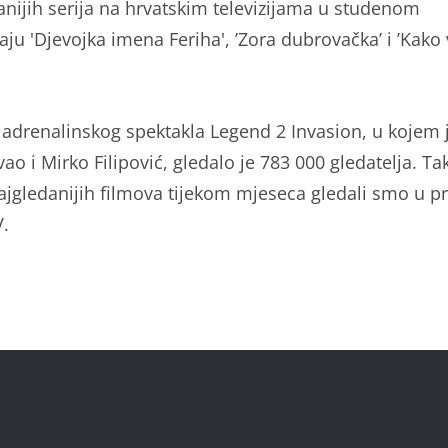
anijih serija na hrvatskim televizijama u studenom
aju 'Djevojka imena Feriha', ’Zora dubrovačka’ i ’Kako
adrenalinskog spektakla Legend 2 Invasion, u kojem 
ao i Mirko Filipović, gledalo je 783 000 gledatelja. Ta
ajgledanijih filmova tijekom mjeseca gledali smo u 
.