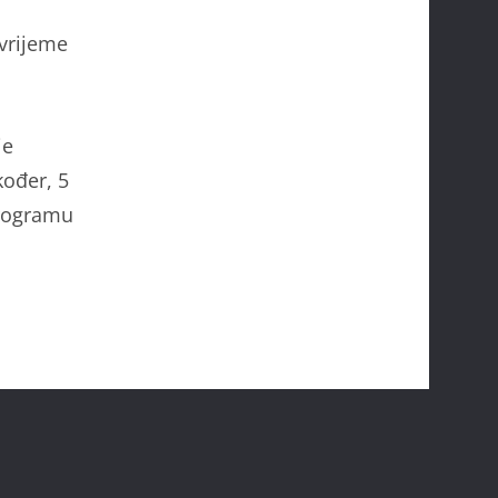
 vrijeme
je
kođer, 5
programu