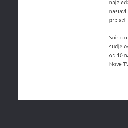
najgled
nastavlj
prolazi’.
Snimku 
sudjelov
od 10 n
Nove TV