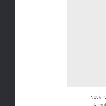
Nova TV 
istaknu