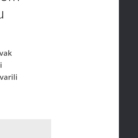
u
avak
i
arili
o