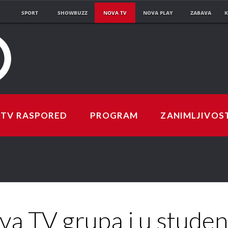
SPORT
SHOWBUZZ
NOVA TV
NOVA PLAY
ZABAVA
K
TV RASPORED
PROGRAM
ZANIMLJIVOS
va TV grupa i u stude