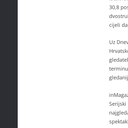
30,8 po
dvostru
cijeli d
Uz Dnev
Hrvatsk
gledatel
terminu.
gledani
inMagaz
Serijsk
najgled
spektakl