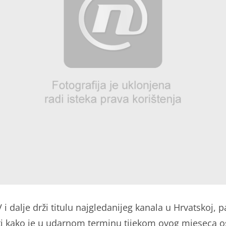
i dalje drži titulu najgledanijeg kanala u Hrvatskoj, p
ti kako je u udarnom terminu tijekom ovog mjeseca os