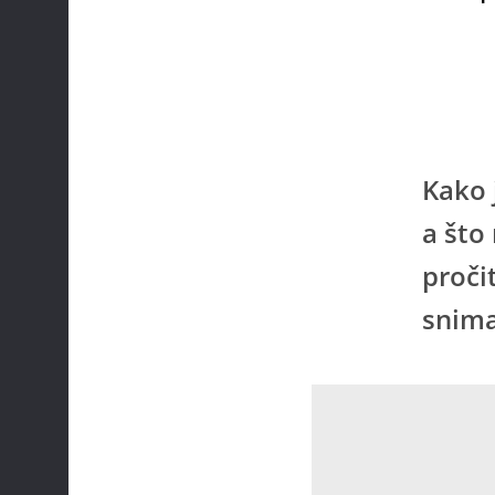
Kako j
a što
proči
snima