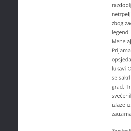
razdoblj
netrpelj
zbog za
legendi
Menelaja
Prijama.
opsjeda
lukavi 
se sakrl
grad. T
svećenik
izlaze 
zauzima