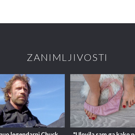
ZANIMLJIVOSTI
nuo legendarni Chuck
"Ulovila sam ga kako n