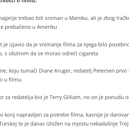
ivosti o filmu:
najprije trebao biti sniman u Maroku, ali je zbog Iračk
e prebačeno u Ameriku
t je izjavio da je snimanje filma za njega bilo posebn
, s obzirom da se morao odreći cigareta
ene, koju tumači Diane Kruger, redatelj Petersen prvo
io u filmu
or za redatelja bio je Terry Gilliam, no on je ponudu 
ki konj napravljen za potrebe filma, kasnije je darova
Turskoj te je danas izložen na mjestu nekadašnje Tro