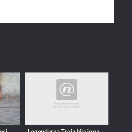
osi
Legendarna Troja bila je na