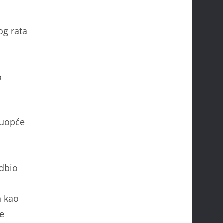
og rata
o
 uopće
odbio
n kao
je