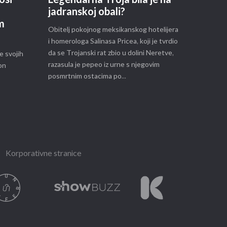
jadranskoj obali?
im
Obitelj pokojnog meksikanskog hotelijera
i homerologa Salinasa Pricea, koji je tvrdio
da se Trojanski rat zbio u dolini Neretve,
ne svojih
razasula je pepeo iz urne s njegovim
on
posmrtnim ostacima po...
Korporativne stranice