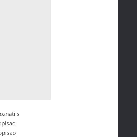
oznati s
opisao
 opisao