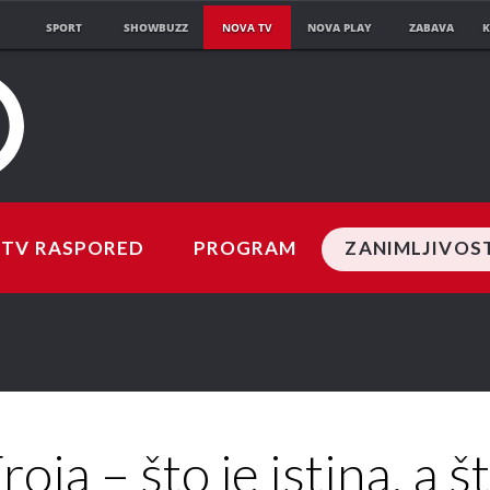
SPORT
SHOWBUZZ
NOVA TV
NOVA PLAY
ZABAVA
K
TV RASPORED
PROGRAM
ZANIMLJIVOS
roja – što je istina, a š