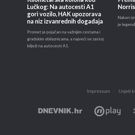
Lučkog: Na autocesti A1
Norris
gori vozilo, HAK upozorava
Nakon iz
na niz izvanrednih događaja
je legend
Promet je pojačan na važnijim cestama i
gradskim obilaznicama, a najveći se zastoj
bilježi na autocesti A1.
Impressum
Uvjeti k
Dnevnik