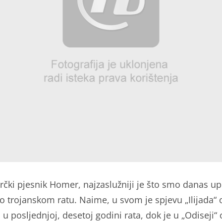
 grčki pjesnik Homer, najzaslužniji je što smo danas up
o trojanskom ratu. Naime, u svom je spjevu „Ilijada“ 
u posljednjoj, desetoj godini rata, dok je u „Odiseji“