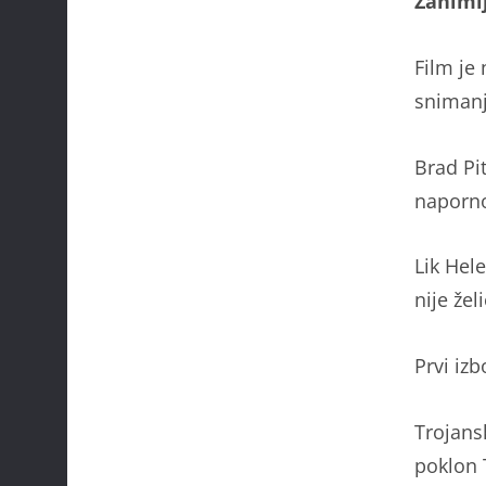
Zanimlj
Film je 
snimanj
Brad Pit
naporno
Lik Hel
nije žel
Prvi izb
Trojans
poklon 