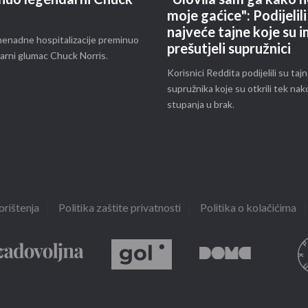
moje gaćice": Podijelili
najveće tajne koje su 
nenadne hospitalizacije preminuo
prešutjeli supružnici
arni glumac Chuck Norris.
Korisnici Reddita podijelili su taj
supružnika koje su otkrili tek nak
stupanja u brak.
orištenja
Politika zaštite privatnosti
Politika o kolačićima