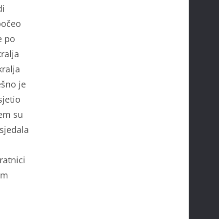
di
 počeo
e po
ralja
kralja
ešno je
sjetio
jem su
psjedala
ratnici
ćom