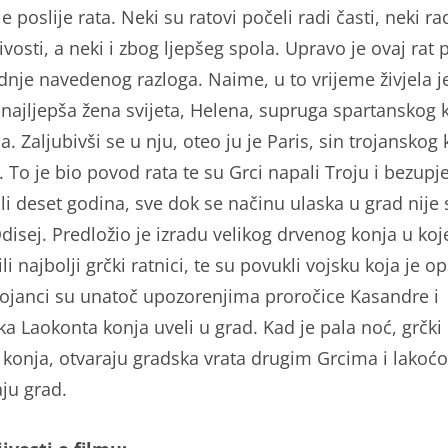
e poslije rata. Neki su ratovi počeli radi časti, neki ra
ivosti, a neki i zbog ljepšeg spola. Upravo je ovaj rat
dnje navedenog razloga. Naime, u to vrijeme živjela j
 najljepša žena svijeta, Helena, supruga spartanskog k
. Zaljubivši se u nju, oteo ju je Paris, sin trojanskog 
 To je bio povod rata te su Grci napali Troju i bezupj
li deset godina, sve dok se načinu ulaska u grad nije 
Odisej. Predložio je izradu velikog drvenog konja u ko
ili najbolji grčki ratnici, te su povukli vojsku koja je o
rojanci su unatoč upozorenjima proročice Kasandre i
a Laokonta konja uveli u grad. Kad je pala noć, grčki 
iz konja, otvaraju gradska vrata drugim Grcima i lako
ju grad.