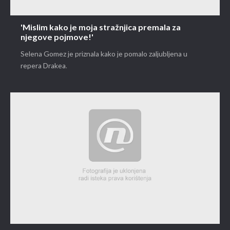
'Mislim kako je moja stražnjica premala za
njegove pojmove!'
Selena Gomez je priznala kako je pomalo zaljubljena u
repera Drakea.