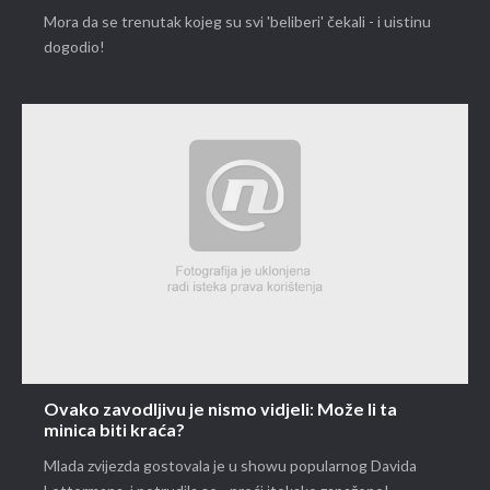
Mora da se trenutak kojeg su svi 'beliberi' čekali - i uistinu
dogodio!
Ovako zavodljivu je nismo vidjeli: Može li ta
minica biti kraća?
Mlada zvijezda gostovala je u showu popularnog Davida