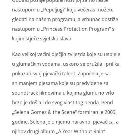
Godinu poslije popularnost joj samo raste
nastupom u „Pepeljugi“ koju večeras možete
gledati na našem programu, a vrhunac dostiže
nastupom u „Princess Protection Program“ s
kojim stječe svjetsku slavu.
Kao velikoj većini dječjih zvijezda koje su uspjele
u glumačkim vodama, uskoro se pružila i prilika
pokazati svoj pjevački talent. Započela je sa
snimanjem pjesama koje su predviđene za
soundtrack filmovima u kojima glumi, no vrlo
brzo je došla i do svog vlastitog benda. Bend
„Selena Gomez & the Scene“ formiran je 2009.
godine. Selena je u njemu naravno, pjevačica, a
njihov drugi album „A Year Without Rain“