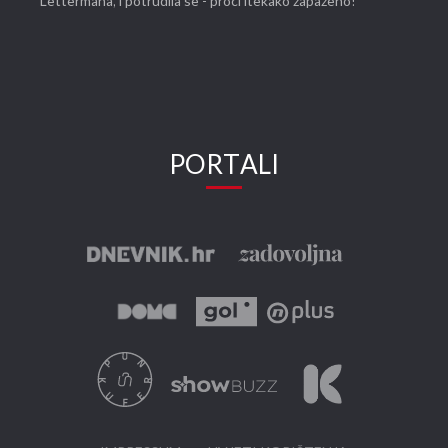
Lettermana, i potrudila se - proći itekako zapaženo!
PORTALI