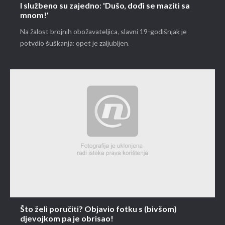
I službeno su zajedno: 'Dušo, dođi se maziti sa
mnom!'
Na žalost brojnih obožavateljica, slavni 19-godišnjak je
potvdio šuškanja: opet je zaljubljen.
Što želi poručiti? Objavio fotku s (bivšom)
djevojkom pa je obrisao!