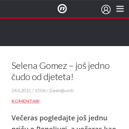
NovaTV.hr
Selena Gomez – još jedno
čudo od djeteta!
24.6.2011 / 15:06 / Zanimljivosti
KOMENTARI
Večeras pogledajte još jednu
priču o Pepeljugi, a večeras kao