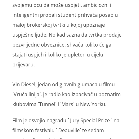
svojemu ocu da može uspjeti, ambiciozni i
inteligentni propali student prihvaća posao u
maloj brokerskoj tvrtki u kojoj upoznaje
uspješne ljude. No kad sazna da tvrtka prodaje
bezvrijedne obveznice, shvaća koliko će ga
stajati uspjeh i koliko je upleten u cijelu
prijevaru.
Vin Diesel, jedan od glavnih glumaca u filmu
´Vruća linija´, je radio kao izbacivač u poznatim
klubovima ´Tunnel´ i ´Mars´ u New Yorku.
Film je osvojio nagradu ´ Jury Special Prize ´ na
filmskom festivalu ´ Deauville´ te sedam