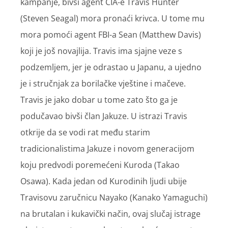
kampanje, bivši agent CIA-e Travis Hunter
(Steven Seagal) mora pronaći krivca. U tome mu
mora pomoći agent FBI-a Sean (Matthew Davis)
koji je još novajlija. Travis ima sjajne veze s
podzemljem, jer je odrastao u Japanu, a ujedno
je i stručnjak za borilačke vještine i mačeve.
Travis je jako dobar u tome zato što ga je
podučavao bivši član Jakuze. U istrazi Travis
otkrije da se vodi rat među starim
tradicionalistima Jakuze i novom generacijom
koju predvodi poremećeni Kuroda (Takao
Osawa). Kada jedan od Kurodinih ljudi ubije
Travisovu zaručnicu Nayako (Kanako Yamaguchi)
na brutalan i kukavički način, ovaj slučaj istrage