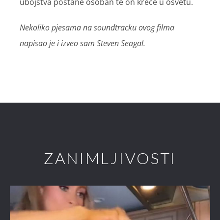
ubojstva postane osoban te on kreće u osvetu.
Nekoliko pjesama na soundtracku ovog filma
napisao je i izveo sam Steven Seagal.
ZANIMLJIVOSTI