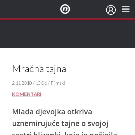
NovaTV.hr
Mračna tajna
2.11.2010 / 10:06 / Filmski
KOMENTARI
Mlada djevojka otkriva
uznemirujuće tajne o svojoj
sestri blizanki, koja je počinila