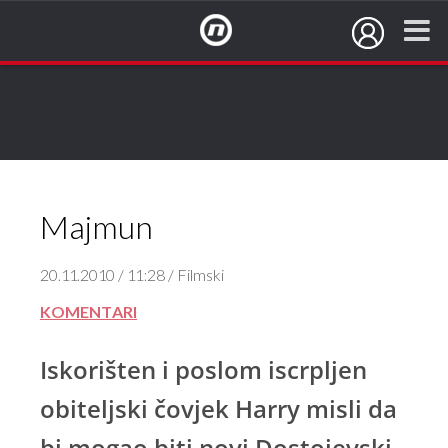
NovaTV.hr
Majmun
20.11.2010 / 11:28 / Filmski
KOMENTARI
Iskorišten i poslom iscrpljen
obiteljski čovjek Harry misli da
bi mogao biti novi Dostojevski