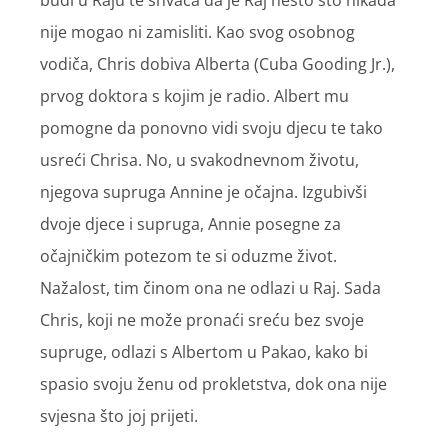
budi u Raju te shvaća da je Raj nešto što nikada
nije mogao ni zamisliti. Kao svog osobnog
vodiča, Chris dobiva Alberta (Cuba Gooding Jr.),
prvog doktora s kojim je radio. Albert mu
pomogne da ponovno vidi svoju djecu te tako
usreći Chrisa. No, u svakodnevnom životu,
njegova supruga Annine je očajna. Izgubivši
dvoje djece i supruga, Annie posegne za
očajničkim potezom te si oduzme život.
Nažalost, tim činom ona ne odlazi u Raj. Sada
Chris, koji ne može pronaći sreću bez svoje
supruge, odlazi s Albertom u Pakao, kako bi
spasio svoju ženu od prokletstva, dok ona nije
svjesna što joj prijeti.