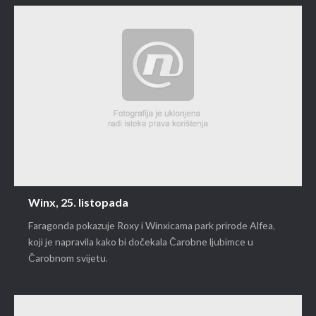
Winx, 25. listopada
Faragonda pokazuje Roxy i Winxicama park prirode Alfea,
koji je napravila kako bi dočekala Čarobne ljubimce u
Čarobnom svijetu.