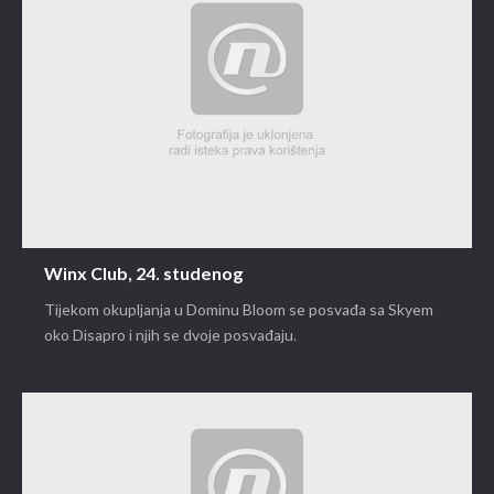
Winx Club, 24. studenog
Tijekom okupljanja u Dominu Bloom se posvađa sa Skyem
oko Disapro i njih se dvoje posvađaju.