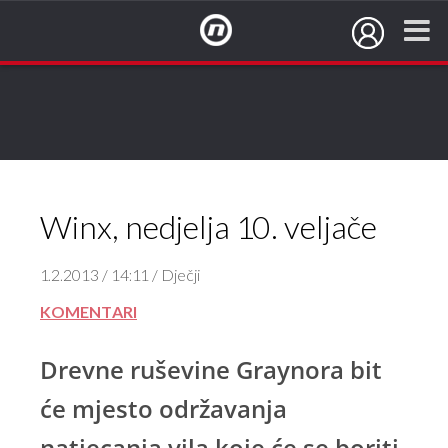
NovaTV.hr
Winx, nedjelja 10. veljače
1.2.2013 / 14:11 / Dječji
KOMENTARI
Drevne ruševine Graynora bit
će mjesto održavanja
natjecanja vila koje će se boriti