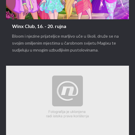
Winx Club, 16. - 20. rujna
Bloom i njezine prijateljice marljivo uče u školi, druže se na
svojim omiljenim mjestima u čarobnom svijetu Magixu te
sudjeluju u mnogim uzbudljivim pustolovinama.