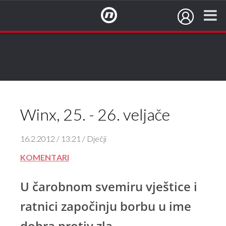
NovaTV.hr
Winx, 25. - 26. veljače
16.2.2012 / 13:21 / Dječji
KOMENTARI
U čarobnom svemiru vještice i
ratnici započinju borbu u ime
dobra protiv zla.