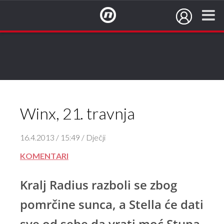
NovaTV.hr
Winx, 21. travnja
16.4.2013 / 15:49 / Dječji
KOMENTARI
Kralj Radius razboli se zbog
pomrčine sunca, a Stella će dati
sve od sebe da vrati moć Stupa