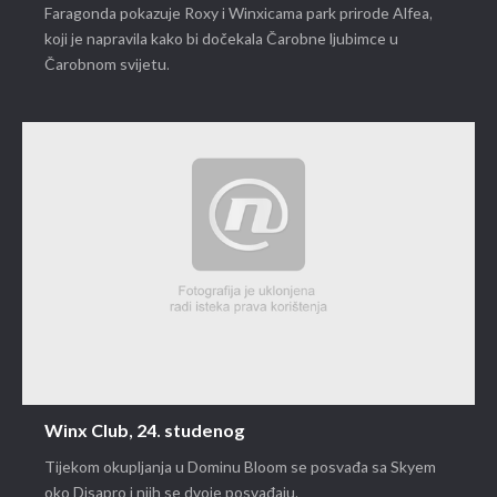
Faragonda pokazuje Roxy i Winxicama park prirode Alfea,
koji je napravila kako bi dočekala Čarobne ljubimce u
Čarobnom svijetu.
Winx Club, 24. studenog
Tijekom okupljanja u Dominu Bloom se posvađa sa Skyem
oko Disapro i njih se dvoje posvađaju.