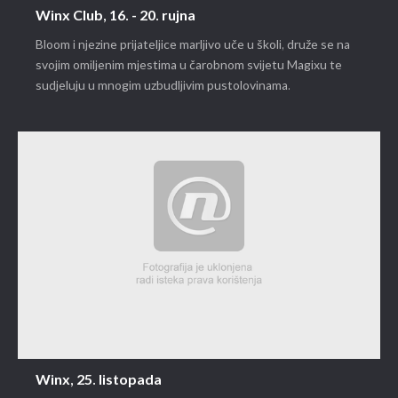
Winx Club, 16. - 20. rujna
Bloom i njezine prijateljice marljivo uče u školi, druže se na
svojim omiljenim mjestima u čarobnom svijetu Magixu te
sudjeluju u mnogim uzbudljivim pustolovinama.
Winx, 25. listopada