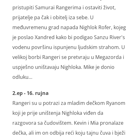
pristupiti Samurai Rangerima i ostaviti život,
prijatelje pa čak i obitelj iza sebe. U
međuvremenu grad napada Nighlok Rofer, kojeg
je poslao Xandred kako bi podigao Sanzu River's
vodenu površinu ispunjenu ljudskim strahom. U
velikoj borbi Rangeri se pretvraju u Megazorda i
uspješno uništavaju Nighloka. Mike je donio
odluku…
2.ep - 16. rujna
Rangeri su u potrazi za mladim dečkom Ryanom
koji je prije uništenja Nighloka viđen da
razgovora sa čudovištem. Kevin i Mia pronalaze
dečka, ali im on odbija reći koju tajnu čuva i bježi