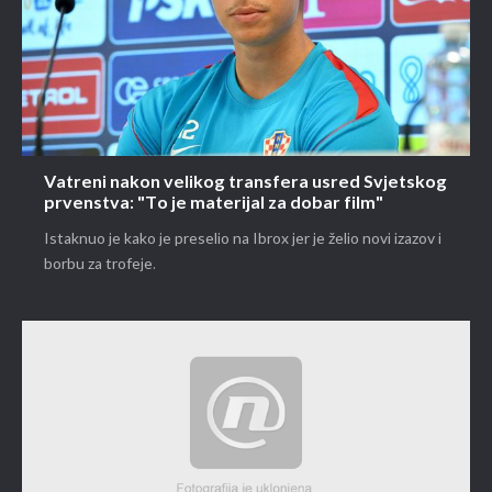
Vatreni nakon velikog transfera usred Svjetskog
prvenstva: "To je materijal za dobar film"
Istaknuo je kako je preselio na Ibrox jer je želio novi izazov i
borbu za trofeje.