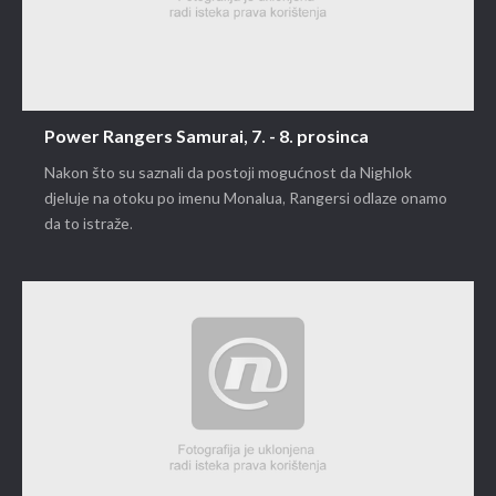
Power Rangers Samurai, 7. - 8. prosinca
Nakon što su saznali da postoji mogućnost da Nighlok
djeluje na otoku po imenu Monalua, Rangersi odlaze onamo
da to istraže.