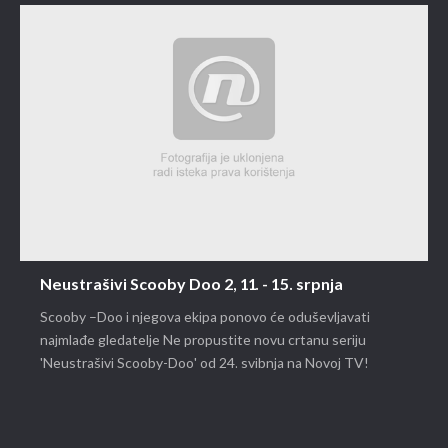
Neustrašivi Scooby Doo 2, 11. - 15. srpnja
Scooby –Doo i njegova ekipa ponovo će oduševljavati
najmlađe gledatelje Ne propustite novu crtanu seriju
'Neustrašivi Scooby-Doo' od 24. svibnja na Novoj TV!