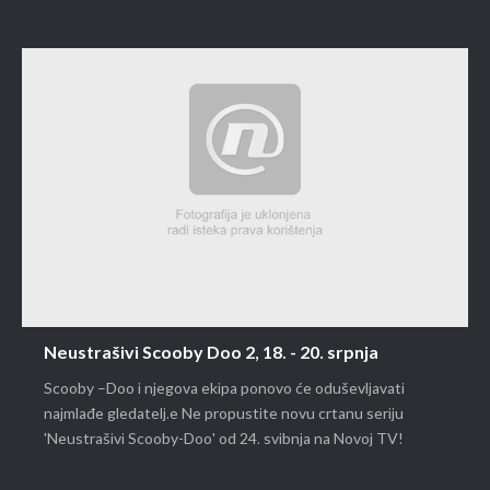
Neustrašivi Scooby Doo 2, 18. - 20. srpnja
Scooby –Doo i njegova ekipa ponovo će oduševljavati
najmlađe gledatelj.e Ne propustite novu crtanu seriju
'Neustrašivi Scooby-Doo' od 24. svibnja na Novoj TV!