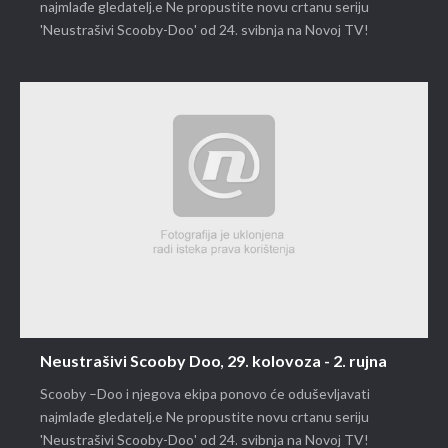
najmlađe gledatelj.e Ne propustite novu crtanu seriju
'Neustrašivi Scooby-Doo' od 24. svibnja na Novoj TV!
Neustrašivi Scooby Doo, 29. kolovoza - 2. rujna
Scooby –Doo i njegova ekipa ponovo će oduševljavati
najmlađe gledatelj.e Ne propustite novu crtanu seriju
'Neustrašivi Scooby-Doo' od 24. svibnja na Novoj TV!