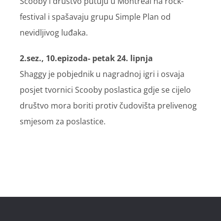
Scooby i društvo putuju u Montreal na rock-
festival i spašavaju grupu Simple Plan od
nevidljivog luđaka.
2.sez., 10.epizoda- petak 24. lipnja
Shaggy je pobjednik u nagradnoj igri i osvaja
posjet tvornici Scooby poslastica gdje se cijelo
društvo mora boriti protiv čudovišta prelivenog
smjesom za poslastice.