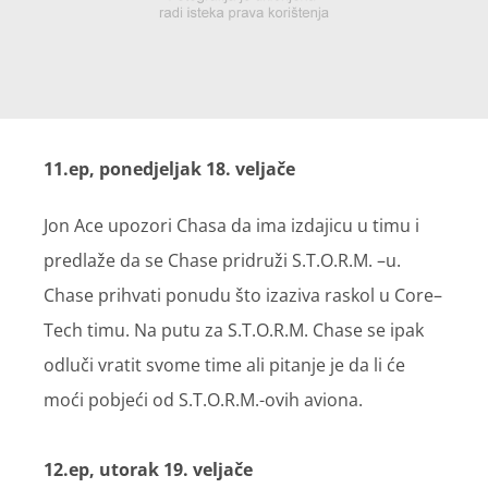
11.ep, ponedjeljak 18. veljače
Jon Ace upozori Chasa da ima izdajicu u timu i
predlaže da se Chase pridruži S.T.O.R.M. –u.
Chase prihvati ponudu što izaziva raskol u Core–
Tech timu. Na putu za S.T.O.R.M. Chase se ipak
odluči vratit svome time ali pitanje je da li će
moći pobjeći od S.T.O.R.M.-ovih aviona.
12.ep, utorak 19. veljače