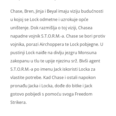
Chase, Bren, Jinja i Beyal imaju viziju budućnosti
u kojoj se Lock odmetne i uzrokuje opće
uništenje. Dok razmišlja o toj viziji, Chasea
napadne vojnik S.T.O.R.M.-a. Chase se bori protiv
vojnika, porazi Airchoppera te Lock pobjegne. U
pustinji Lock naiđe na divlju jezgru Monsuna
zakopanu u tlu te upije njezinu srž. Bivši agent
S.T.O.R.M.-a po imenu Jack iskoristi Locka za
vlastite potrebe. Kad Chase i ostali napokon
pronađu Jacka i Locka, dođe do bitke i Jack
gotovo pobijedi s pomoću svoga Freedom
Strikera.