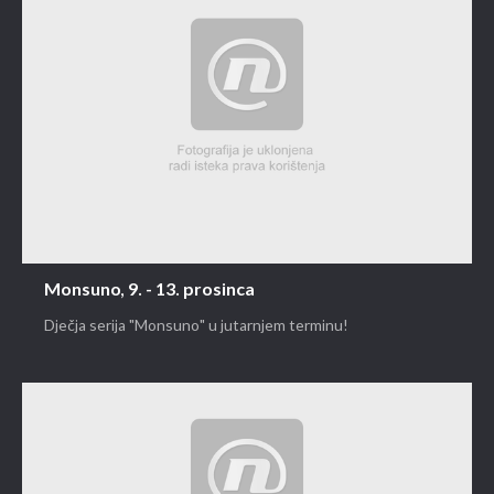
Monsuno, 9. - 13. prosinca
Dječja serija "Monsuno" u jutarnjem terminu!