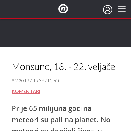
NovaTV.hr
Monsuno, 18. - 22. veljače
8.2.2013 / 15:36 / Dječji
KOMENTARI
Prije 65 milijuna godina
meteori su pali na planet. No
meteori su donijeli život, u