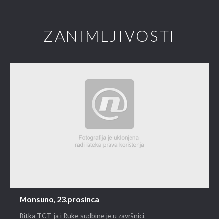
ZANIMLJIVOSTI
Monsuno, 23.prosinca
Bitka TCT-ja i Ruke sudbine je u završnici.