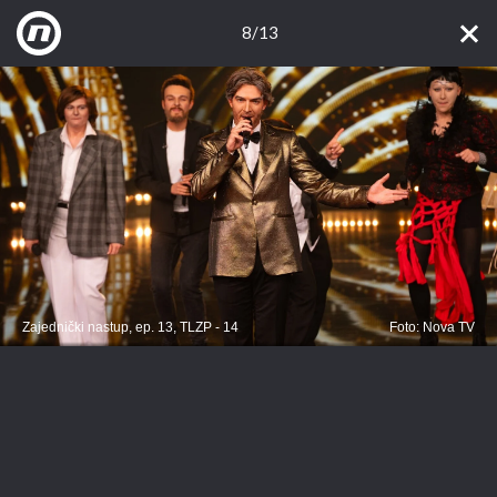
8/13
Zajednički nastup, ep. 13, TLZP - 14
Foto: Nova TV