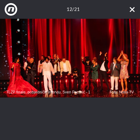
12/21
TLZP finale, pobjednički intervju, Sven Pocrnić - 1
Foto: Nova TV